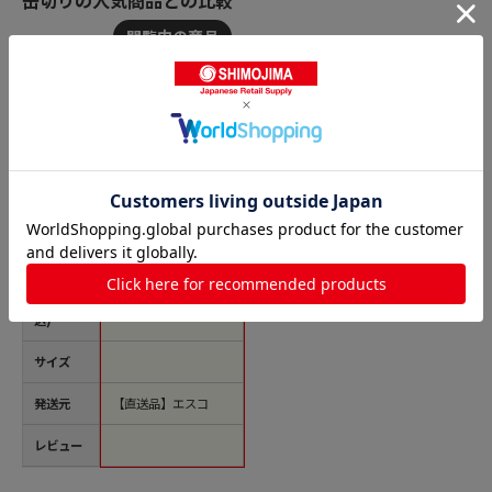
商品名
エスコ EA912HF-21 3
8x19mm缶切り(ステ
ィール製) 1個（ご注
文単位1個）【直送
品】
価格(税
￥88
込)
サイズ
発送元
【直送品】エスコ
レビュー