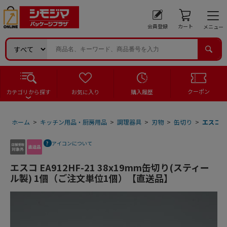
会員登録
カート
メニュー
クーポン
カテゴリから探す
お気に入り
購入履歴
ホーム
>
キッチン用品・厨房用品
>
調理器具
>
刃物
>
缶切り
>
エスコ E
アイコンについて
エスコ EA912HF-21 38x19mm缶切り(スティー
ル製) 1個（ご注文単位1個）【直送品】