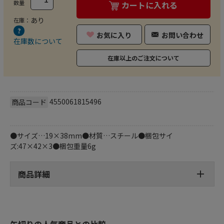
数量
カートに入れる
あり
在庫：
お気に入り
お問い合わせ
在庫数について
在庫以上のご注文について
4550061815496
商品コード
●サイズ…19×38mm●材質…スチール●梱包サイ
ズ:47×42×3●梱包重量6g
商品詳細
缶切りの人気商品との比較