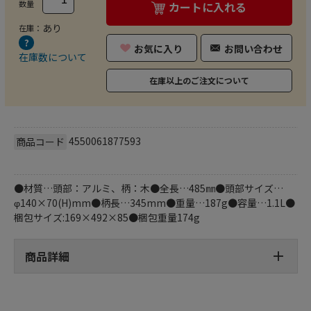
数量
カートに入れる
あり
在庫：
お気に入り
お問い合わせ
在庫数について
在庫以上のご注文について
4550061877593
商品コード
●材質…頭部：アルミ、柄：木●全長…485㎜●頭部サイズ…
φ140×70(H)mm●柄長…345mm●重量…187g●容量…1.1L●
梱包サイズ:169×492×85●梱包重量174g
商品詳細