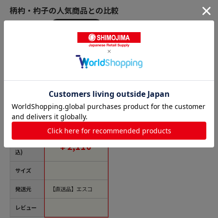
柄杓・杓子の人気商品との比較
商品名
エスコ EA991X-9 φ14
0x485mmひしゃく
(アルミ) 1個（ご注文
単位1個）【直送品】
価格(税
￥2,110
込)
サイズ
発送元
【直送品】エスコ
レビュー