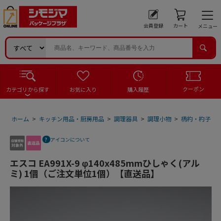
会員登録
カート
メニュー
クーポン
カテゴリから探す
お気に入り
購入履歴
ホーム
>
キッチン用品・厨房用品
>
調理器具
>
調理小物
>
柄杓・杓子
>
アイコンについて
エスコ EA991X-9 φ140x485mmひしゃく(アル
ミ) 1個（ご注文単位1個）【直送品】