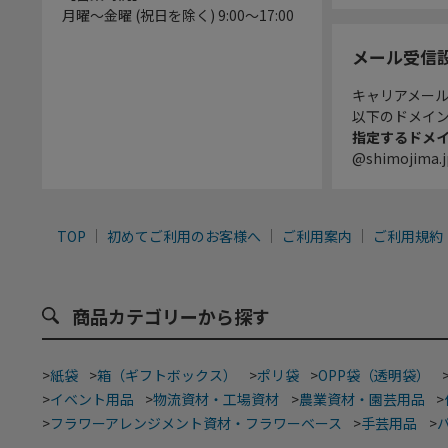
月曜～金曜 (祝日を除く) 9:00～17:00
メール受信
キャリアメー
以下のドメイ
指定するドメ
@shimojima.j
TOP
初めてご利用のお客様へ
ご利用案内
ご利用規約
商品カテゴリーから探す
>
紙袋
>
箱（ギフトボックス）
>
ポリ袋
>
OPP袋（透明袋）
>
イベント用品
>
物流資材・工場資材
>
農業資材・園芸用品
>
>
フラワーアレンジメント資材・フラワーベース
>
手芸用品
>