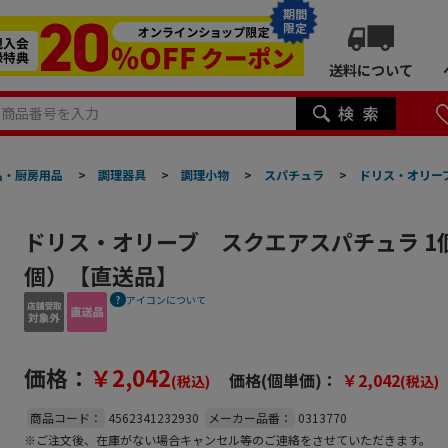
期間
限定
送料について
品・厨房用品
>
調理器具
>
調理小物
>
スパチュラ
>
ドリス・オリー
ドリス・オリーブ スクエアスパチュラ 1
個）【直送品】
アイコンについて
価格：
￥2,042
価格(個単価)：
￥2,042
(税込)
(税込)
商品コード：
4562341232930
メーカー品番：
0313770
※ご注文後、在庫がない場合キャンセル等のご連絡をさせていただきます。