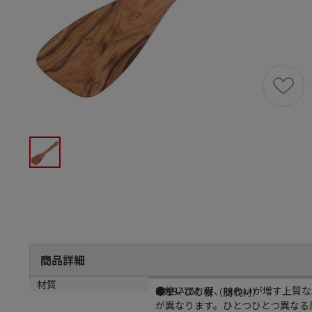
商品詳細
商品説明
メーカー品番
材質
●使いこむ程、味わいが増す上質な
0313770
オリーブの樹（間伐材）
が異なります。ひとつひとつ異なる