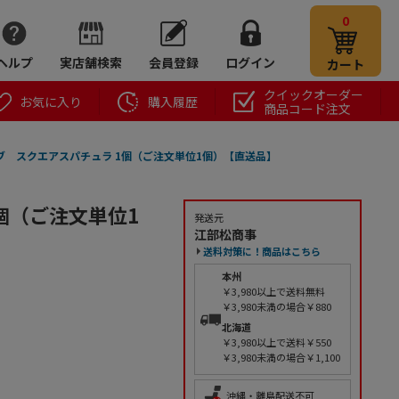
0
ヘルプ
実店舗検索
会員登録
ログイン
カート
クイックオーダー
お気に入り
購入履歴
商品コード注文
ブ スクエアスパチュラ 1個（ご注文単位1個）【直送品】
個（ご注文単位1
発送元
江部松商事
送料対策に！商品はこちら
本州
￥3,980以上で送料無料
￥3,980未満の場合￥880
北海道
￥3,980以上で送料￥550
￥3,980未満の場合￥1,100
沖縄・離島配送不可