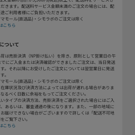
ただきます。配送料サービス金額未満のご注文の場合には、配
別途ご利用者様にご負担いただきます。
マモール(直送品)・シモラボのご注文は除く
はこちら
について
出荷は売掛決済（NP掛け払い）を除き、原則として営業日の午
時までにご入金または決済確認ができましたご注文は、当日発送
ます。それ以降にお受けしたご注文については翌営業日に発送
ます。
マモール(直送品)・シモラボのご注文は除く
、在庫状況及び決済方法によっては出荷が遅れる場合がありま
、なるべく日数に余裕をもってご注文ください。
払いタイプの決済方法、売掛決済をご選択された場合にはご入
認、あるいは、審査通過の後になります。また、一部の地域に
をお届けできない場合がございますので詳しくは「配送不可地
欄をご覧下さい。
はこちら