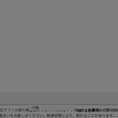
サイズ
小箱
北アフリカ産の無塗装のラスティカルなキッチンウェア●職人の手で作
約60×全長300×厚み6
1個（1個）
風合いをお楽しみください。乾燥状態により、割れることがあります。