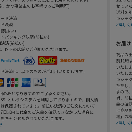
員、かつ事業主のお客様のみご利用可)
せてい
送料を
カード決済
※シモジ
ード決済
>詳しく
(前払い)
トバンキング決済(前払い)
お届け
決済(前払い)
は、以下の店舗がご利用いただけます。
商品の
前11
いたし
ード決済は、以下のものがご利用いただけます。
いたし
※シモジ
ただし
すので
1回のみとなりますのでご了承ください。
尚、前
SSLというシステムを利用しておりますので、個人情
金の確
報は保護されています。前払い決済のご注文について
は商品
り7日以内に代金のご入金を確認できなかった場合に
域」の
文をキャンセルさせていただきます。
>詳しく
ら