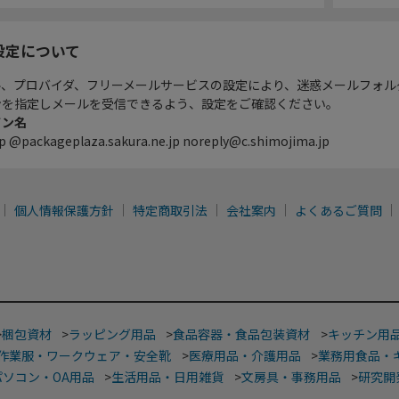
設定について
ル、プロバイダ、フリーメールサービスの設定により、迷惑メールフォル
ンを指定しメールを受信できるよう、設定をご確認ください。
イン名
p @packageplaza.sakura.ne.jp noreply@c.shimojima.jp
個人情報保護方針
特定商取引法
会社案内
よくあるご質問
>
梱包資材
>
ラッピング用品
>
食品容器・食品包装資材
>
キッチン用
作業服・ワークウェア・安全靴
>
医療用品・介護用品
>
業務用食品・
パソコン・OA用品
>
生活用品・日用雑貨
>
文房具・事務用品
>
研究開