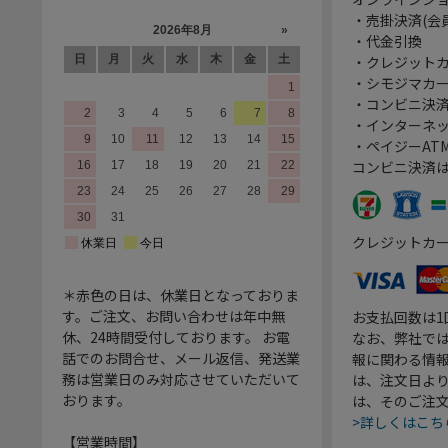
・売掛決済(会
・代金引換
・クレジット
・シモジマカ
・コンビニ決済
・インターネッ
・ペイジーATM
コンビニ決済
クレジットカ
＊赤色の日は、休業日となっておりま
す。ご注文、お問い合わせは年中無
お支払回数は
休、24時間受付しております。 お電
なお、弊社では
話でのお問合せ、メール返信、発送業
報に関わる情
務は営業日のみ対応させていただいて
は、注文日よ
おります。
は、そのご注
>詳しくはこち
【営業時間】