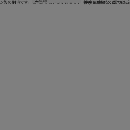
ン製の刷毛です。抜毛が少ないのが特徴です（完全に抜けない訳ではご
縦270×横40×高さ9m
フランス