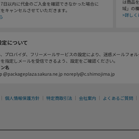
は商品
り7日以内に代金のご入金を確認できなかった場合に
域」の
文をキャンセルさせていただきます。
>詳しく
ら
設定について
ル、プロバイダ、フリーメールサービスの設定により、迷惑メールフォル
ンを指定しメールを受信できるよう、設定をご確認ください。
イン名
p @packageplaza.sakura.ne.jp noreply@c.shimojima.jp
個人情報保護方針
特定商取引法
会社案内
よくあるご質問