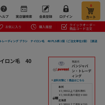
0
ヘルプ
実店舗検索
会員登録
ログイン
カート
クイックオーダー
お気に入り
購入履歴
商品コード注文
レーディング ブラシ ナイロン毛 40 PLS柄 1個（ご注文単位1個）【直送
イロン毛 40
発送元
パンジャパ
ン・トレーデ
ィング
送料対策に！商品はこちら
本州
￥3,980以上で送料無料
￥3,980未満の場合￥880
北海道
￥3,980以上で送料￥550