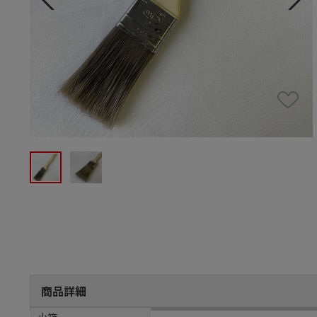
商品詳細
商品説明
メーカー品番
材質
小箱