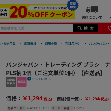
期間
限定
送料について
品・厨房用品
>
調理器具
>
調理小物
>
料理用ハケ
>
パンジャパン・ト
パンジャパン・トレーディング ブラシ ナ
PLS柄 1個（ご注文単位1個）【直送品】
アイコンについて
価格：
￥1,294
価格(個単価)：
￥1,294
(税込)
(税込)
商品コード：
4562401182199
メーカー品番：
105203