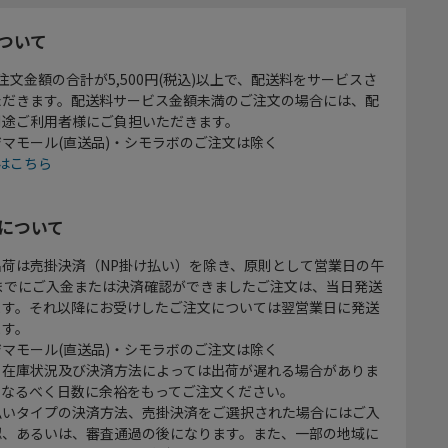
ついて
注文金額の合計が5,500円(税込)以上で、配送料をサービスさ
ただきます。配送料サービス金額未満のご注文の場合には、配
別途ご利用者様にご負担いただきます。
マモール(直送品)・シモラボのご注文は除く
はこちら
について
出荷は売掛決済（NP掛け払い）を除き、原則として営業日の午
時までにご入金または決済確認ができましたご注文は、当日発送
ます。それ以降にお受けしたご注文については翌営業日に発送
ます。
マモール(直送品)・シモラボのご注文は除く
、在庫状況及び決済方法によっては出荷が遅れる場合がありま
、なるべく日数に余裕をもってご注文ください。
払いタイプの決済方法、売掛決済をご選択された場合にはご入
認、あるいは、審査通過の後になります。また、一部の地域に