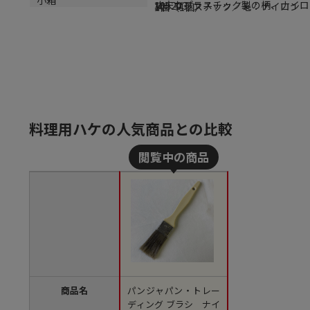
丈夫なプラスチック製の柄、ナイロ
105203
柄：プラスチック／毛：ナイロン
1個（1個）
料理用ハケの人気商品との比較
商品名
パンジャパン・トレー
ディング ブラシ ナイ