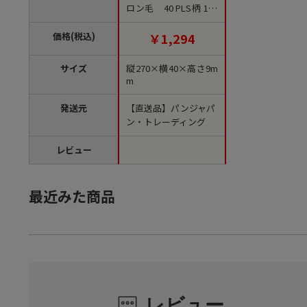
ロン毛 40 PLS柄 1個
（ご注文単位1個）
【直送品】
価格(税込)
￥1,294
サイズ
縦270×横40×高さ9m
m
発送元
【直送品】パンジャパ
ン・トレーディング
レビュー
最近みた商品
レビュー