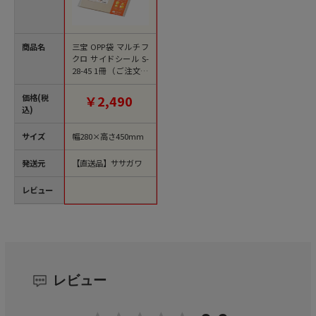
商品名
三宝 OPP袋 マルチフ
クロ サイドシール S-
28-45 1冊（ご注文単
位1冊）【直送品】
価格(税
￥2,490
込)
サイズ
幅280×高さ450mm
発送元
【直送品】ササガワ
レビュー
レビュー