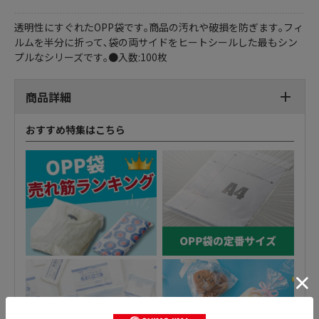
透明性にすぐれたOPP袋です｡商品の汚れや破損を防ぎます｡フィ
ルムを半分に折って､袋の両サイドをヒートシールした最もシン
プルなシリーズです｡●入数:100枚
商品詳細
おすすめ特集はこちら