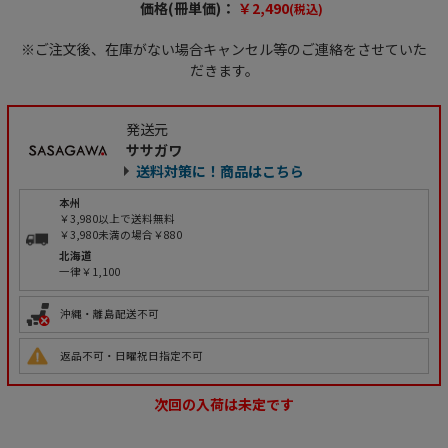
価格(冊単価)：
￥2,490
(税込)
※ご注文後、在庫がない場合キャンセル等のご連絡をさせていた
だきます。
発送元
ササガワ
送料対策に！商品はこちら
本州
￥3,980以上で送料無料
￥3,980未満の場合￥880
北海道
一律￥1,100
沖縄・離島配送不可
返品不可・日曜祝日指定不可
次回の入荷は未定です