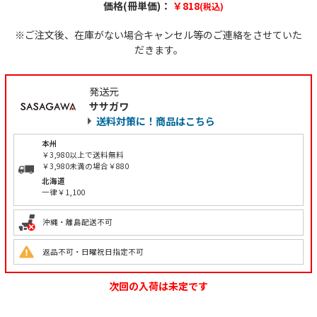
価格(冊単価)：
￥818
(税込)
※ご注文後、在庫がない場合キャンセル等のご連絡をさせていた
だきます。
発送元
ササガワ
送料対策に！商品はこちら
本州
￥3,980以上で送料無料
￥3,980未満の場合￥880
北海道
一律￥1,100
沖縄・離島配送不可
返品不可・日曜祝日指定不可
次回の入荷は未定です