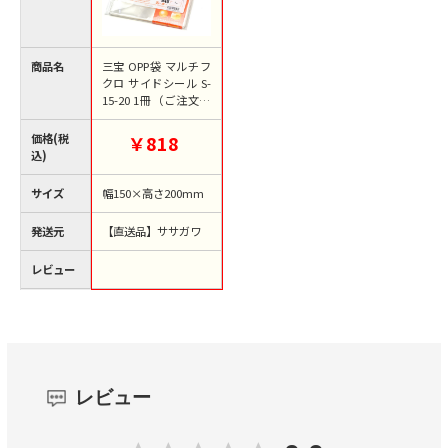
商品名
三宝 OPP袋 マルチフ
クロ サイドシール S-
15-20 1冊（ご注文単
位1冊）【直送品】
価格(税
￥818
込)
サイズ
幅150×高さ200mm
発送元
【直送品】ササガワ
レビュー
レビュー