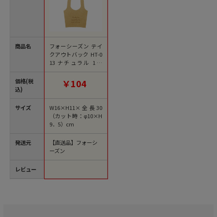
商品名
フォーシーズン テイ
クアウトバック HT-0
13 ナチュラル 1個
（ご注文単位20個）
【直送品】
価格(税
￥104
込)
サイズ
W16×H11×全長30
（カット時：φ10×H
9．5）cm
発送元
【直送品】フォーシ
ーズン
レビュー