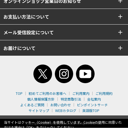
オンラインショップ営業日のお知らせ
お支払い方法について
メール受信設定について
お届けについて
TOP
初めてご利用のお客様へ
ご利用案内
ご利用規約
個人情報保護方針
特定商取引法
会社案内
よくあるご質問
お問い合わせ
ピンポイントサーチ
サイトマップ
WEBカタログ
英語版TOP
当サイトはクッキー（Cookie）を使用しています。Cookieの使用に同意いた
Copyright© 2018 SHIMOJIMA Co.,Ltd. All Rights Reserved.
だける場合は「OK」をクリックしてください。