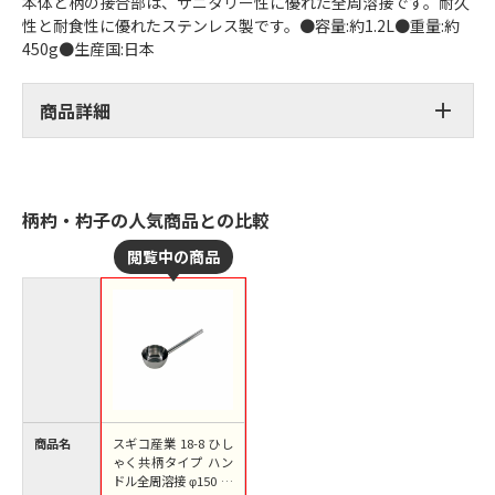
本体と柄の接合部は、サニタリー性に優れた全周溶接です。耐久
性と耐食性に優れたステンレス製です。●容量:約1.2L●重量:約
450g●生産国:日本
商品詳細
柄杓・杓子の人気商品との比較
商品名
スギコ産業 18-8 ひし
ゃく共柄タイプ ハン
ドル全周溶接 φ150 柄