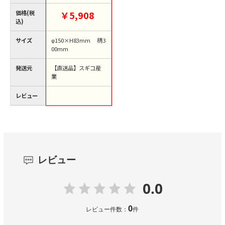
300mm SA1442-SH-6
57-300 1個（ご注文単
価格(税
￥5,908
位1個）【直送品】
込)
サイズ
φ150×H83mm 柄3
00mm
発送元
【直送品】スギコ産
業
レビュー
レビュー
0.0
0
レビュー件数：
件