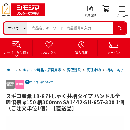
会員登録
カート
メニュー
クーポン
カテゴリから探す
お気に入り
購入履歴
ホーム
>
キッチン用品・厨房用品
>
調理器具
>
調理小物
>
柄杓・杓子
>
アイコンについて
スギコ産業 18-8 ひしゃく共柄タイプ ハンドル全
周溶接 φ150 柄300mm SA1442-SH-657-300 1個
（ご注文単位1個）【直送品】