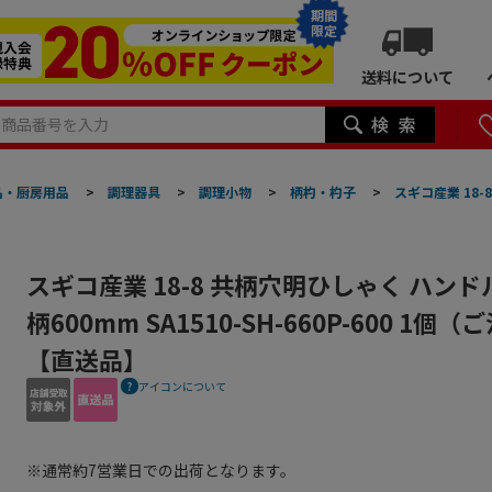
期間
限定
送料について
品・厨房用品
>
調理器具
>
調理小物
>
柄杓・杓子
>
スギコ産業 18-8
スギコ産業 18-8 共柄穴明ひしゃく ハンド
柄600mm SA1510-SH-660P-600 1
【直送品】
アイコンについて
※通常約7営業日での出荷となります。