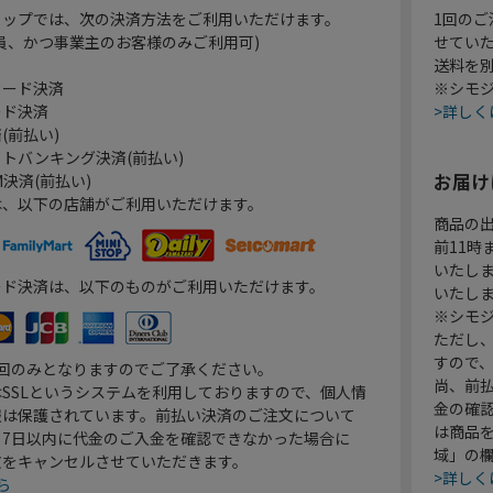
ョップでは、次の決済方法をご利用いただけます。
1回のご
員、かつ事業主のお客様のみご利用可)
せてい
送料を
カード決済
※シモジ
ード決済
>詳しく
(前払い)
トバンキング決済(前払い)
お届け
決済(前払い)
は、以下の店舗がご利用いただけます。
商品の
前11
いたし
ード決済は、以下のものがご利用いただけます。
いたし
※シモジ
ただし
すので
1回のみとなりますのでご了承ください。
尚、前
SSLというシステムを利用しておりますので、個人情
金の確
報は保護されています。前払い決済のご注文について
は商品
り7日以内に代金のご入金を確認できなかった場合に
域」の
文をキャンセルさせていただきます。
>詳しく
ら