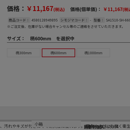
価格：
￥11,167
価格(個単価)：
￥11,167
(税込)
(税
商品コード：
4580128949895
シモジマコード：
-
型番：
SA1510-SH-66
※ご注文後、在庫がない場合キャンセル等のご連絡をさせていただきます。
サイズ：
柄600mm を選択中
柄300mm
柄600mm
柄1000mm
規格
材質
内容量
小箱
ので、汚れやキズが付きにくく耐久性に優れます。 腐食やさびにも強く衛
柄600mm
ステンレスSUS304
容量:約3.5L
1個（1個）