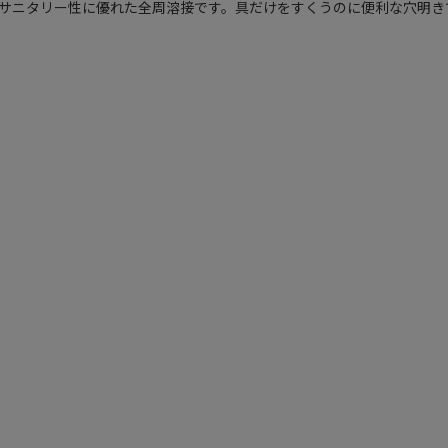
サニタリー性に優れた全周溶接です。具だけをすくうのに便利な穴明きです