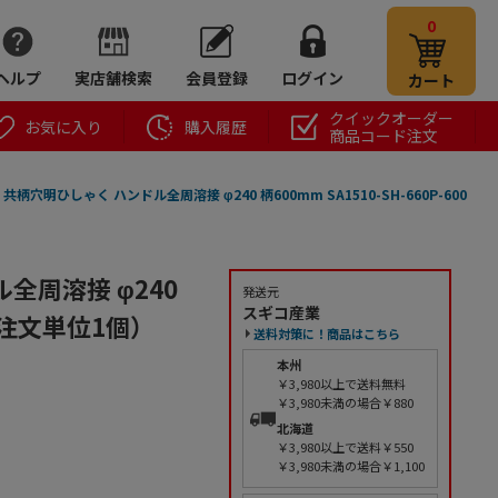
0
ヘルプ
実店舗検索
会員登録
ログイン
カート
クイックオーダー
お気に入り
購入履歴
商品コード注文
 共柄穴明ひしゃく ハンドル全周溶接 φ240 柄600mm SA1510-SH-660P-600
ル全周溶接 φ240
発送元
スギコ産業
個（ご注文単位1個）
送料対策に！商品はこちら
本州
￥3,980以上で送料無料
￥3,980未満の場合￥880
北海道
￥3,980以上で送料￥550
￥3,980未満の場合￥1,100