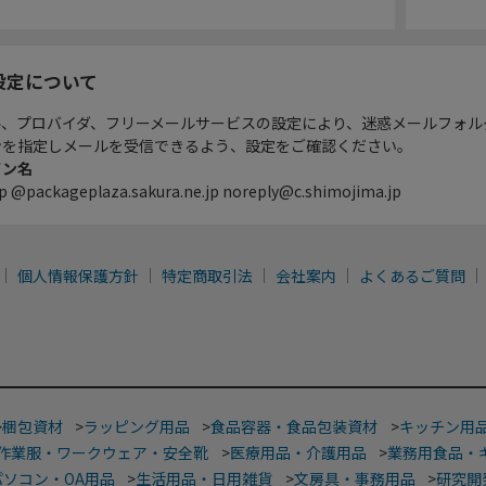
設定について
ル、プロバイダ、フリーメールサービスの設定により、迷惑メールフォル
ンを指定しメールを受信できるよう、設定をご確認ください。
イン名
p @packageplaza.sakura.ne.jp noreply@c.shimojima.jp
個人情報保護方針
特定商取引法
会社案内
よくあるご質問
>
梱包資材
>
ラッピング用品
>
食品容器・食品包装資材
>
キッチン用
作業服・ワークウェア・安全靴
>
医療用品・介護用品
>
業務用食品・
パソコン・OA用品
>
生活用品・日用雑貨
>
文房具・事務用品
>
研究開