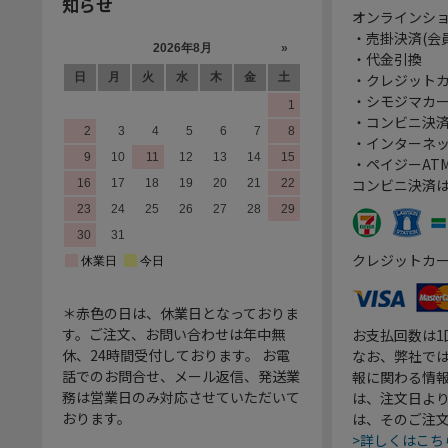
知らせ
オンラインシ
・売掛決済(会
・代金引換
・クレジット
・シモジマカ
・コンビニ決済
・インターネッ
・ペイジーATM
コンビニ決済
クレジットカ
＊赤色の日は、休業日となっておりま
す。ご注文、お問い合わせは年中無
お支払回数は
休、24時間受付しております。 お電
なお、弊社では
話でのお問合せ、メール返信、発送業
報に関わる情
務は営業日のみ対応させていただいて
は、注文日よ
おります。
は、そのご注
>詳しくはこち