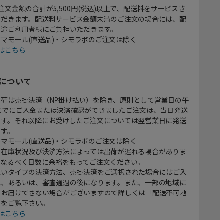
注文金額の合計が5,500円(税込)以上で、配送料をサービスさ
ただきます。配送料サービス金額未満のご注文の場合には、配
別途ご利用者様にご負担いただきます。
マモール(直送品)・シモラボのご注文は除く
はこちら
について
出荷は売掛決済（NP掛け払い）を除き、原則として営業日の午
時までにご入金または決済確認ができましたご注文は、当日発送
ます。それ以降にお受けしたご注文については翌営業日に発送
ます。
マモール(直送品)・シモラボのご注文は除く
、在庫状況及び決済方法によっては出荷が遅れる場合がありま
、なるべく日数に余裕をもってご注文ください。
払いタイプの決済方法、売掛決済をご選択された場合にはご入
認、あるいは、審査通過の後になります。また、一部の地域に
をお届けできない場合がございますので詳しくは「配送不可地
欄をご覧下さい。
はこちら