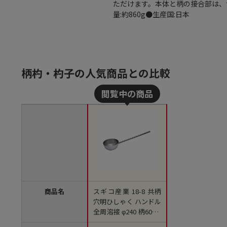
ただけます。本体と柄の接合部は、
量:約860g●生産国:日本
柄杓・杓子の人気商品との比較
商品名
スギコ産業 18-8 共柄
穴明ひしゃく ハンドル
全周溶接 φ240 柄600m
m SA1510-SH-660P-60