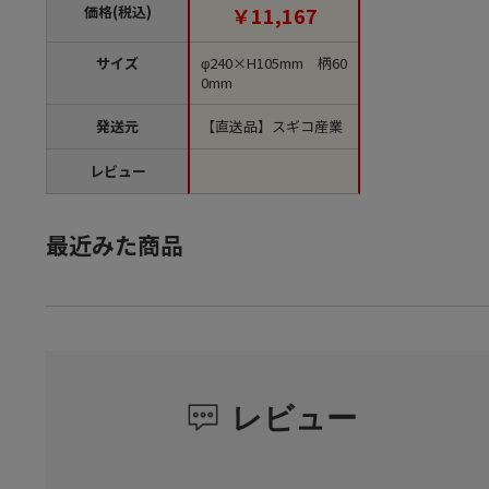
0 1個（ご注文単位1
価格(税込)
￥11,167
個）【直送品】
サイズ
φ240×H105mm 柄60
0mm
発送元
【直送品】スギコ産業
レビュー
最近みた商品
レビュー