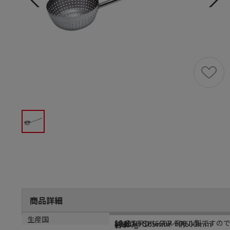
商品詳細
商品説明
型番
サイズ
重量
生産国
18-8ステンレススチール製です
SA1510-SH-660P-600
φ240×H105mm 柄600mm
約860g
日本