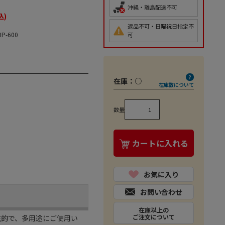
沖縄・離島配送不可
込)
返品不可・日曜祝日指定不
0P-600
可
在庫：
○
在庫数について
数量
カートに入れる
お気に入り
お問い合わせ
在庫以上の
ご注文について
生的で、多用途にご使用い