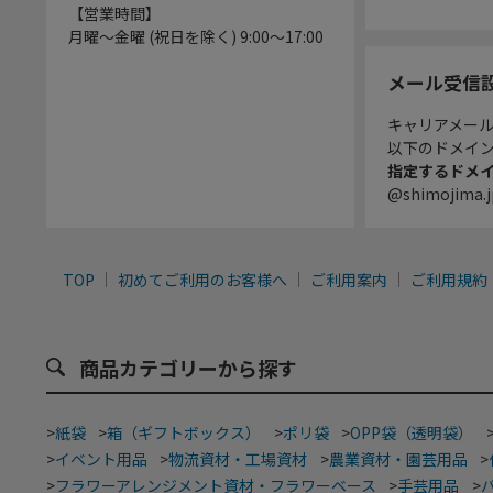
【営業時間】
月曜～金曜 (祝日を除く) 9:00～17:00
メール受信
キャリアメー
以下のドメイ
指定するドメ
@shimojima.j
TOP
初めてご利用のお客様へ
ご利用案内
ご利用規約
商品カテゴリーから探す
>
紙袋
>
箱（ギフトボックス）
>
ポリ袋
>
OPP袋（透明袋）
>
イベント用品
>
物流資材・工場資材
>
農業資材・園芸用品
>
>
フラワーアレンジメント資材・フラワーベース
>
手芸用品
>