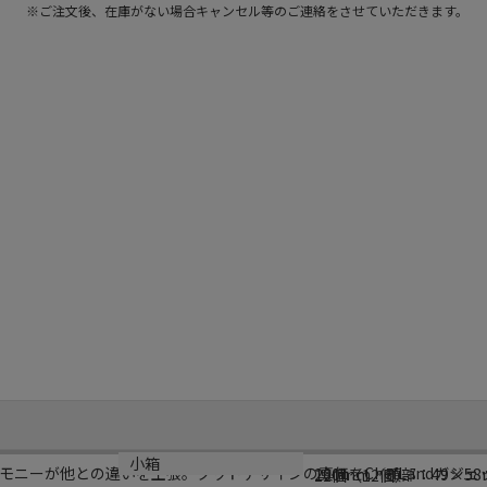
※ご注文後、在庫がない場合キャンセル等のご連絡をさせていただきます。
サイズ
小箱
ニーが他との違いを主張。グッドデザインの真価をChefLandガジェ
260mm／頭部：49×5
12個（12個）