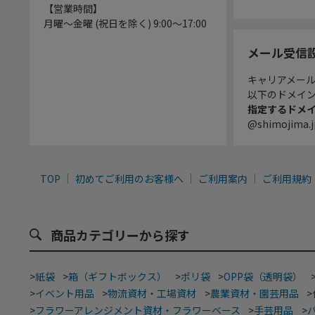
【営業時間】
月曜～金曜 (祝日を除く) 9:00～17:00
メール受信
キャリアメー
以下のドメイ
指定するドメ
@shimojima.j
TOP
初めてご利用のお客様へ
ご利用案内
ご利用規約
商品カテゴリーから探す
>
紙袋
>
箱（ギフトボックス）
>
ポリ袋
>
OPP袋（透明袋）
>
イベント用品
>
物流資材・工場資材
>
農業資材・園芸用品
>
>
フラワーアレンジメント資材・フラワーベース
>
手芸用品
>