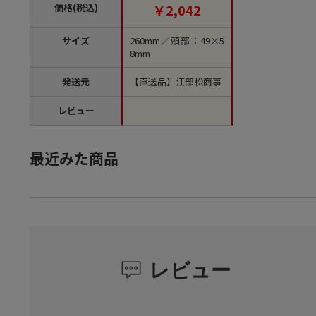
注文単位1個）【直送
価格(税込)
￥2,042
品】
サイズ
260mm／頭部：49×5
8mm
発送元
【直送品】江部松商事
レビュー
最近みた商品
レビュー