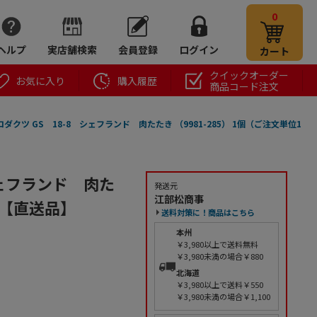
0
ヘルプ
実店舗検索
会員登録
ログイン
カート
クイックオーダー
お気に入り
購入履歴
商品コード注文
クツ GS 18-8 シェフランド 肉たたき （9981-285） 1個（ご注文単位1
シェフランド 肉た
発送元
江部松商事
個）【直送品】
送料対策に！商品はこちら
本州
￥3,980以上で送料無料
￥3,980未満の場合￥880
北海道
￥3,980以上で送料￥550
￥3,980未満の場合￥1,100