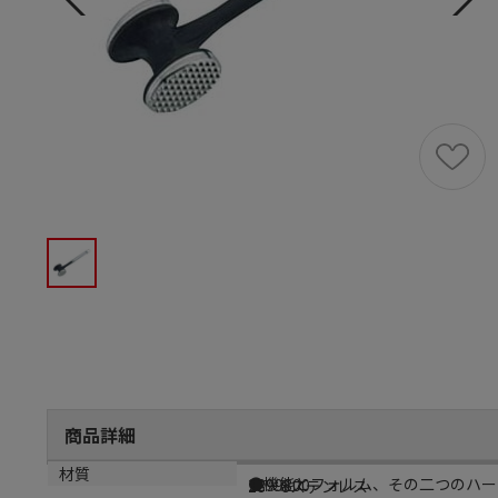
商品詳細
商品説明
メーカー品番
材質
●機能とフォルム、その二つのハーモ
2299800
18－8ステンレス