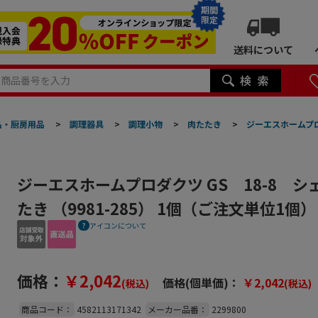
期間
限定
送料について
品・厨房用品
>
調理器具
>
調理小物
>
肉たたき
>
ジーエスホームプロダ
ジーエスホームプロダクツ GS 18-8 
たき （9981-285） 1個（ご注文単位1
アイコンについて
価格：
￥2,042
価格(個単価)：
￥2,042
(税込)
(税込)
商品コード：
4582113171342
メーカー品番：
2299800