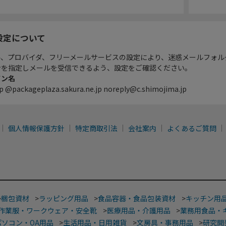
設定について
ル、プロバイダ、フリーメールサービスの設定により、迷惑メールフォル
ンを指定しメールを受信できるよう、設定をご確認ください。
イン名
p @packageplaza.sakura.ne.jp noreply@c.shimojima.jp
個人情報保護方針
特定商取引法
会社案内
よくあるご質問
>
梱包資材
>
ラッピング用品
>
食品容器・食品包装資材
>
キッチン用
作業服・ワークウェア・安全靴
>
医療用品・介護用品
>
業務用食品・
パソコン・OA用品
>
生活用品・日用雑貨
>
文房具・事務用品
>
研究開