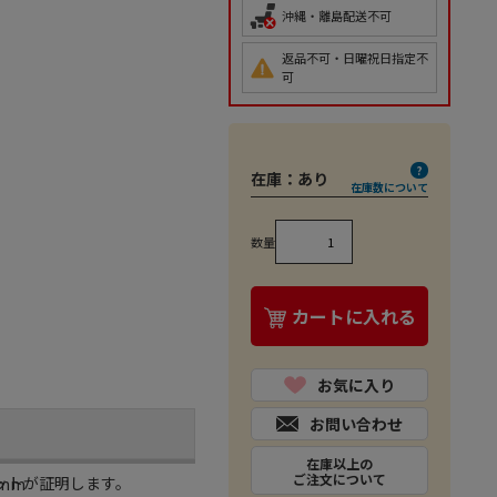
沖縄・離島配送不可
返品不可・日曜祝日指定不
可
在庫：
あり
在庫数について
数量
カートに入れる
お気に入り
お問い合わせ
在庫以上の
ご注文について
ットが証明します。
8mm