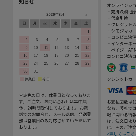
知らせ
オンラインシ
・売掛決済(会
・代金引換
・クレジット
・シモジマカ
・コンビニ決済
・インターネッ
・ペイジーATM
コンビニ決済
クレジットカ
＊赤色の日は、休業日となっておりま
す。ご注文、お問い合わせは年中無
お支払回数は
休、24時間受付しております。 お電
なお、弊社では
話でのお問合せ、メール返信、発送業
報に関わる情
務は営業日のみ対応させていただいて
は、注文日よ
おります。
は、そのご注
>詳しくはこち