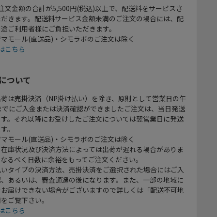
注文金額の合計が5,500円(税込)以上で、配送料をサービスさ
ただきます。配送料サービス金額未満のご注文の場合には、配
別途ご利用者様にご負担いただきます。
マモール(直送品)・シモラボのご注文は除く
はこちら
について
出荷は売掛決済（NP掛け払い）を除き、原則として営業日の午
時までにご入金または決済確認ができましたご注文は、当日発送
ます。それ以降にお受けしたご注文については翌営業日に発送
ます。
マモール(直送品)・シモラボのご注文は除く
、在庫状況及び決済方法によっては出荷が遅れる場合がありま
、なるべく日数に余裕をもってご注文ください。
払いタイプの決済方法、売掛決済をご選択された場合にはご入
認、あるいは、審査通過の後になります。また、一部の地域に
をお届けできない場合がございますので詳しくは「配送不可地
欄をご覧下さい。
はこちら