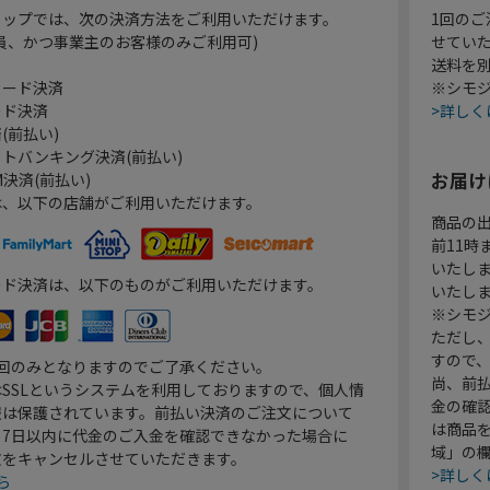
ョップでは、次の決済方法をご利用いただけます。
1回のご
員、かつ事業主のお客様のみご利用可)
せてい
送料を
カード決済
※シモジ
ード決済
>詳しく
(前払い)
トバンキング決済(前払い)
お届け
決済(前払い)
は、以下の店舗がご利用いただけます。
商品の
前11
いたし
ード決済は、以下のものがご利用いただけます。
いたし
※シモジ
ただし
すので
1回のみとなりますのでご了承ください。
尚、前
SSLというシステムを利用しておりますので、個人情
金の確
報は保護されています。前払い決済のご注文について
は商品
り7日以内に代金のご入金を確認できなかった場合に
域」の
文をキャンセルさせていただきます。
>詳しく
ら