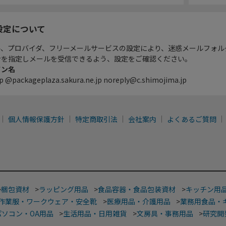
設定について
ル、プロバイダ、フリーメールサービスの設定により、迷惑メールフォル
ンを指定しメールを受信できるよう、設定をご確認ください。
イン名
p @packageplaza.sakura.ne.jp noreply@c.shimojima.jp
個人情報保護方針
特定商取引法
会社案内
よくあるご質問
>
梱包資材
>
ラッピング用品
>
食品容器・食品包装資材
>
キッチン用
作業服・ワークウェア・安全靴
>
医療用品・介護用品
>
業務用食品・
パソコン・OA用品
>
生活用品・日用雑貨
>
文房具・事務用品
>
研究開