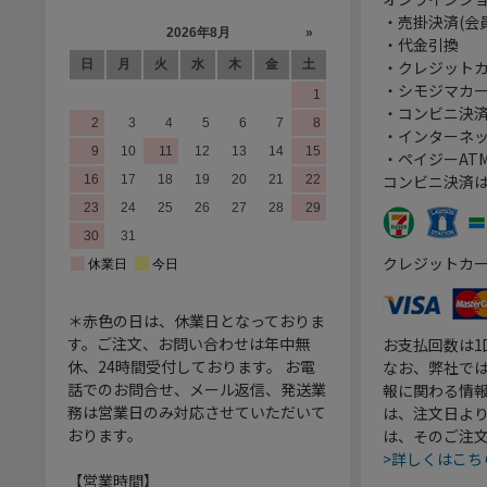
・売掛決済(会
・代金引換
・クレジット
・シモジマカ
・コンビニ決済
・インターネッ
・ペイジーATM
コンビニ決済
クレジットカ
＊赤色の日は、休業日となっておりま
す。ご注文、お問い合わせは年中無
お支払回数は
休、24時間受付しております。 お電
なお、弊社では
話でのお問合せ、メール返信、発送業
報に関わる情
務は営業日のみ対応させていただいて
は、注文日よ
おります。
は、そのご注
>詳しくはこち
【営業時間】