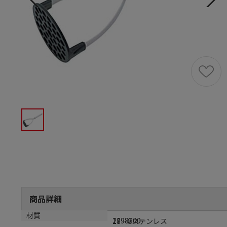
商品詳細
メーカー品番
材質
2798300
18－8ステンレス