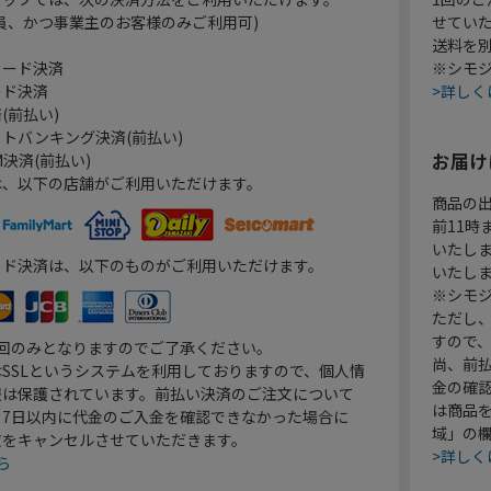
員、かつ事業主のお客様のみご利用可)
せてい
送料を
カード決済
※シモジ
ード決済
>詳しく
(前払い)
トバンキング決済(前払い)
お届け
決済(前払い)
は、以下の店舗がご利用いただけます。
商品の
前11
いたし
ード決済は、以下のものがご利用いただけます。
いたし
※シモジ
ただし
すので
1回のみとなりますのでご了承ください。
尚、前
SSLというシステムを利用しておりますので、個人情
金の確
報は保護されています。前払い決済のご注文について
は商品
り7日以内に代金のご入金を確認できなかった場合に
域」の
文をキャンセルさせていただきます。
>詳しく
ら