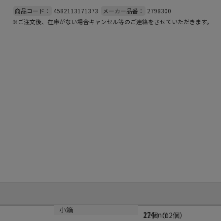
商品コード：
4582113171373
メーカー品番：
2798300
※ご注文後、在庫がない場合キャンセル等のご連絡をさせていただきます。
サイズ
小箱
274mm
12個（12個）