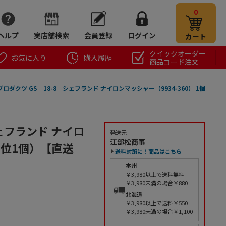
0
ヘルプ
実店舗検索
会員登録
ログイン
カート
クイックオーダー
お気に入り
購入履歴
商品コード注文
ロダクツ GS 18-8 シェフランド ナイロンマッシャー（9934-360） 1個
ェフランド ナイロ
発送元
江部松商事
単位1個）【直送
送料対策に！商品はこちら
本州
￥3,980以上で送料無料
￥3,980未満の場合￥880
北海道
￥3,980以上で送料￥550
￥3,980未満の場合￥1,100