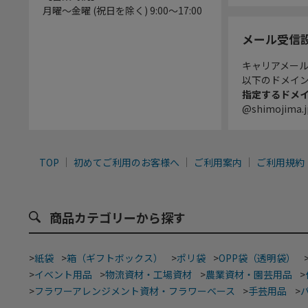
月曜～金曜 (祝日を除く) 9:00～17:00
メール受信
キャリアメー
以下のドメイ
指定するドメ
@shimojima.j
TOP
初めてご利用のお客様へ
ご利用案内
ご利用規約
商品カテゴリーから探す
>
紙袋
>
箱（ギフトボックス）
>
ポリ袋
>
OPP袋（透明袋）
>
イベント用品
>
物流資材・工場資材
>
農業資材・園芸用品
>
>
フラワーアレンジメント資材・フラワーベース
>
手芸用品
>