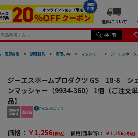
期間
限定
送料について
品・厨房用品
>
調理器具
>
調理小物
>
マッシャー
>
ジーエスホームプ
ジーエスホームプロダクツ GS 18-8 シ
ンマッシャー（9934-360） 1個（ご注文
品】
アイコンについて
価格：
￥1,256
価格(個単価)：
￥1,256
(税込)
(税込)