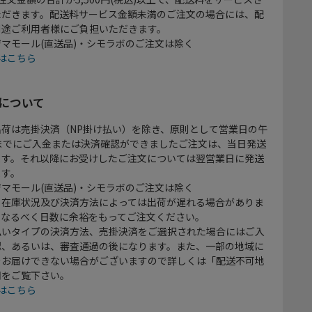
ただきます。配送料サービス金額未満のご注文の場合には、配
別途ご利用者様にご負担いただきます。
マモール(直送品)・シモラボのご注文は除く
はこちら
について
出荷は売掛決済（NP掛け払い）を除き、原則として営業日の午
時までにご入金または決済確認ができましたご注文は、当日発送
ます。それ以降にお受けしたご注文については翌営業日に発送
ます。
マモール(直送品)・シモラボのご注文は除く
、在庫状況及び決済方法によっては出荷が遅れる場合がありま
、なるべく日数に余裕をもってご注文ください。
払いタイプの決済方法、売掛決済をご選択された場合にはご入
認、あるいは、審査通過の後になります。また、一部の地域に
をお届けできない場合がございますので詳しくは「配送不可地
欄をご覧下さい。
はこちら