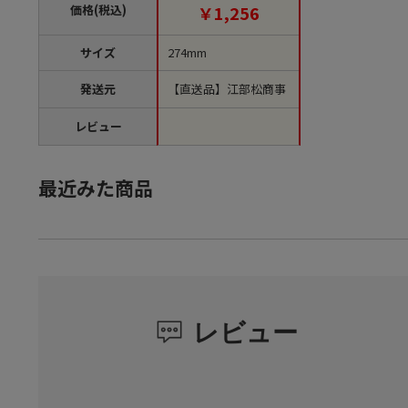
個（ご注文単位1個）
価格(税込)
￥1,256
【直送品】
サイズ
274mm
発送元
【直送品】江部松商事
レビュー
最近みた商品
レビュー