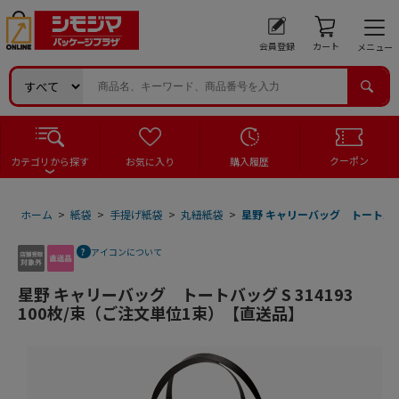
会員登録
カート
メニュー
クーポン
カテゴリから探す
お気に入り
購入履歴
ホーム
>
紙袋
>
手提げ紙袋
>
丸紐紙袋
>
星野 キャリーバッグ トートバッグ
アイコンについて
星野 キャリーバッグ トートバッグ S 314193
100枚/束（ご注文単位1束）【直送品】