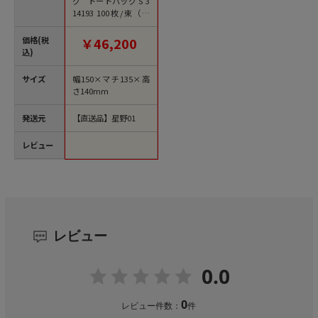
グ トートバッグ S 3
14193 100枚/束（ご
注文単位1束）【直送
品】
価格(税
￥46,200
込)
サイズ
幅150×マチ135×高
さ140mm
発送元
【直送品】星野01
レビュー
レビュー
0.0
0
レビュー件数：
件