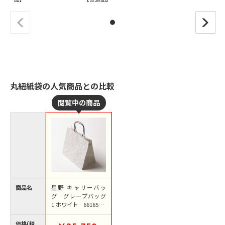
丸紐紙袋の人気商品との比較
商品名
星野 キャリーバッ
グ グレープバッグ
1.ホワイト 661653 2
50枚/箱（ご注文単位
1箱）【直送品】
価格(税