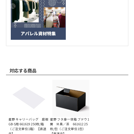
対応する商品
星野 キャリーバッグ 底板
星野 フタ身一体箱 ブドウ1
GB-S用 661619 250枚/箱
房 M 黒／茶 661612 25
（ご注文単位1箱）【直送
枚/包（ご注文単位1包）
品】
【直送品】