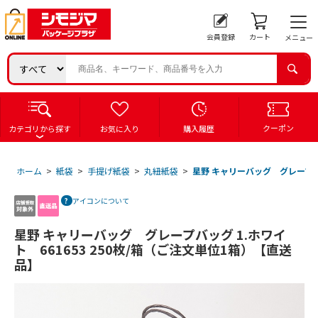
会員登録
カート
メニュー
クーポン
カテゴリから探す
お気に入り
購入履歴
ホーム
>
紙袋
>
手提げ紙袋
>
丸紐紙袋
>
星野 キャリーバッグ グレープバッ
アイコンについて
星野 キャリーバッグ グレープバッグ 1.ホワイ
ト 661653 250枚/箱（ご注文単位1箱）【直送
品】