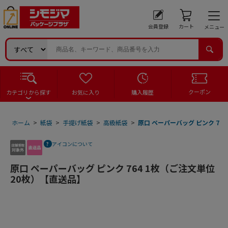
会員登録
カート
メニュー
クーポン
カテゴリから探す
お気に入り
購入履歴
ホーム
>
紙袋
>
手提げ紙袋
>
高級紙袋
>
原口 ペーパーバッグ ピンク 76
アイコンについて
原口 ペーパーバッグ ピンク 764 1枚（ご注文単位
20枚）【直送品】