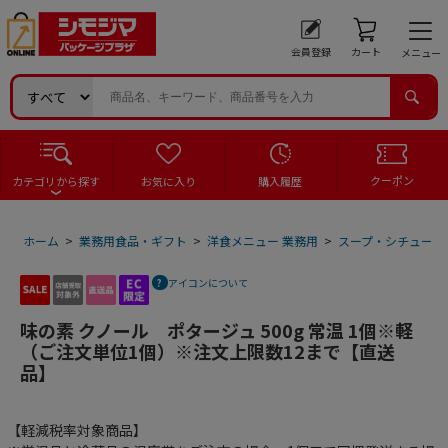
会員登録
カート
メニュー
クーポン
カテゴリから探す
お気に入り
購入履歴
ホーム
>
業務用食品・ギフト
>
洋食メニュー 業務用
>
スープ・シチュー 
アイコンについて
味の素 クノール ポタージュ 500g 常温 1個※軽
（ご注文単位1個）※注文上限数12まで【直送
品】
【軽減税率対象商品】