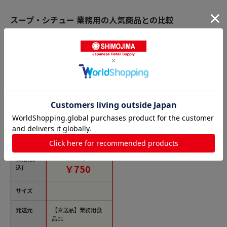
スープ・シチュー 業務用の人気商品との比較
商品名
味の素 クノール ポ
タージュ 500g 常温 1
個※軽（ご注文単位1
個）※注文上限数12
まで【直送品】
価格(税
特別価格：
￥750
込)
サイズ
発送元
【直送品】業務用食
品01