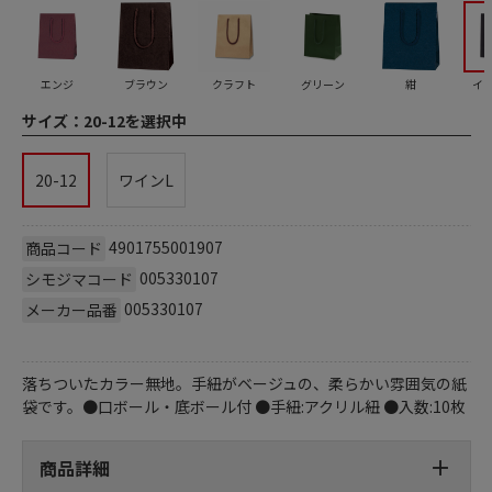
エンジ
ブラウン
クラフト
グリーン
紺
イ
サイズ：
20-12を選択中
20-12
ワインL
4901755001907
商品コード
005330107
シモジマコード
005330107
メーカー品番
落ちついたカラー無地。手紐がベージュの、柔らかい雰囲気の紙
袋です。●口ボール・底ボール付 ●手紐:アクリル紐 ●入数:10枚
商品詳細