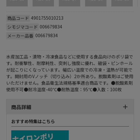
4901755010213
商品コード
006679834
シモジマコード
006679834
メーカー品番
水産加工品・漬物・冷凍食品などに使用する食品向けのポリ袋で
す。耐衝撃性、耐摩耗性、突刺し強度に優れ、破袋・ピンホール
が起こりにくなっています。幅広い温度での冷凍・温熱が可能で
す。開封用のVノッチ（切り込み）2か所あり。脱酸素剤はご使用
いただけません。食品衛生法規格基準適合商品です。●脱酸素剤
使用不可●耐冷温度-40℃●耐熱温度：95℃●入数：100枚
商品詳細
おすすめ特集はこちら