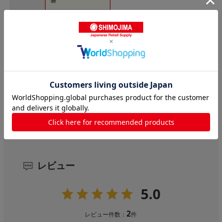
価格(税
￥1,696
込)
サイズ
内寸法：幅150×高20
0mm（外寸法：170
×210mm）
発送元
シモジマ
レビュー
(2)
5
レビュー
5.0
2
レビュー件数：
件