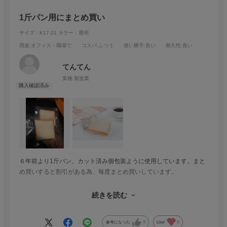
1斤パン用にまとめ買い
サイズ：K17-21
カラー：透明
用途
:オフィス・職場で
コスパ
:ふつう
使い勝手
:良い
耐久性
:良い
てんてん
業種:
製造業
６年前より1斤パン、カット済み個包装ように使用しています。まと
め買いすると割引がある為、毎度まとめ買いしています。
また個包装は、お客様から喜ばれるので重宝しています。厚みは、
続きを読む
2.2cmの米粉パンに使用中です。
参考になった
0
Like!
0