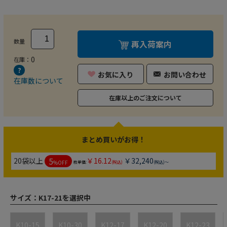
数量
再入荷案内
0
在庫：
お気に入り
お問い合わせ
在庫数について
在庫以上のご注文について
まとめ買いがお得！
5
20袋以上
￥16.12
￥32,240
%OFF
枚単価:
(税込)
(税込)～
サイズ：
K17-21を選択中
K10-15
K10-30
K12-17
K12-20
K12-23