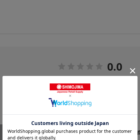
0.0
0
レビュー件数：
件