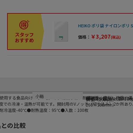
HEIKO ポリ袋 ナイロンポリ S2
スタッフ
￥3,207
価格：
(税込)
おすすめ
ブランド名
メーカー品番
サイズ
材質
生産国
小箱
使用する食品向けのポリ袋です。耐衝撃性、耐摩耗性、突刺し強度に優
HEIKO
006679822
内寸法：幅240×高370
ナイロン15μ／LLDPE60
タイ
10袋（1000枚）
度での冷凍・温熱が可能です。開封用のVノッチ（切り込み）2か所あ
260×380mm）
冷温度-40℃●耐熱温度：95℃●入数：100枚
品との比較