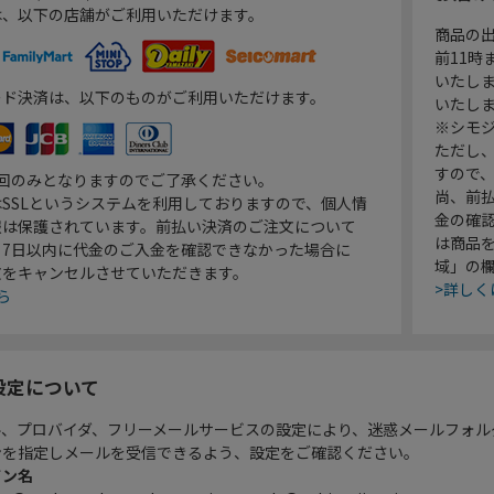
は、以下の店舗がご利用いただけます。
商品の
前11
いたし
ード決済は、以下のものがご利用いただけます。
いたし
※シモジ
ただし
すので
1回のみとなりますのでご了承ください。
尚、前
SSLというシステムを利用しておりますので、個人情
金の確
報は保護されています。前払い決済のご注文について
は商品
り7日以内に代金のご入金を確認できなかった場合に
域」の
文をキャンセルさせていただきます。
>詳しく
ら
設定について
ル、プロバイダ、フリーメールサービスの設定により、迷惑メールフォル
ンを指定しメールを受信できるよう、設定をご確認ください。
イン名