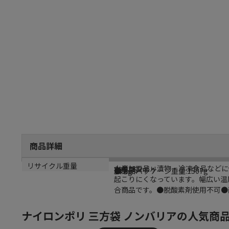
商品詳細
商品説明
メーカー名
シリーズ名
規格
カラー
重量
リサイクル重量
水産加工品・漬物・冷凍食品などに
シモジマ
ナイロンポリ
K26-38
透明
●単品パッケージ重量:1507g
14.3g
起こりにくなっています。幅広い温
合商品です。●脱酸素剤使用不可●耐
ナイロンポリ 三方袋 ノンバリアの人気商