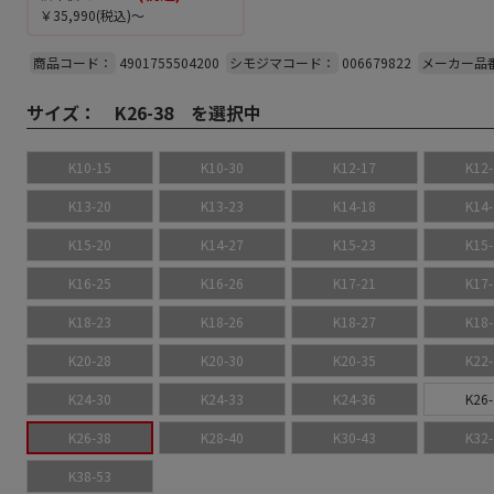
￥35,990
(税込)～
商品コード：
4901755504200
シモジマコード：
006679822
メーカー品
サイズ：
K26-38 を選択中
K10-15
K10-30
K12-17
K12-
K13-20
K13-23
K14-18
K14-
K15-20
K14-27
K15-23
K15-
K16-25
K16-26
K17-21
K17-
K18-23
K18-26
K18-27
K18-
K20-28
K20-30
K20-35
K22-
K24-30
K24-33
K24-36
K26-
K26-38
K28-40
K30-43
K32-
K38-53