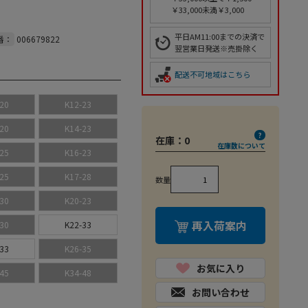
￥33,000未満￥3,000
平日AM11:00までの決済で
番：
006679822
翌営業日発送※売掛除く
配送不可地域はこちら
20
K12-23
20
K14-23
在庫：
0
在庫数について
25
K16-23
25
K17-28
数量
30
K20-23
再入荷案内
30
K22-33
33
K26-35
お気に入り
45
K34-48
お問い合わせ