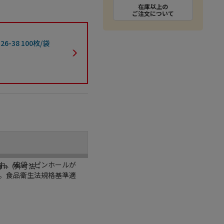
在庫以上の
ご注文について
6-38 100枚/袋
れ、破袋・ピンホールが
mm（外寸法：
μ
り。食品衛生法規格基準適