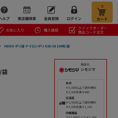
0
ヘルプ
実店舗検索
会員登録
ログイン
カート
クイックオーダー
お気に入り
購入履歴
商品コード注文
>
HEIKO ポリ袋 ナイロンポリ K26-38 100枚/袋
発送元
シモジマ
/袋
本州
￥5,500以上で送料無料
￥5,500未満￥880
北海道
￥5,500以上で送料無料
￥5,500未満￥1,100
沖縄離島
￥33,000以上で￥1,500