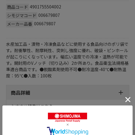
4901755504002
商品コード
006679807
シモジマコード
006679807
メーカー品番
水産加工品・漬物・冷凍食品などに使用する食品向けのポリ袋で
す。耐衝撃性、耐摩耗性、突刺し強度に優れ、破袋・ピンホール
が起こりにくなっています。幅広い温度での冷凍・温熱が可能で
す。開封用のVノッチ（切り込み）2か所あり。食品衛生法規格基
準適合商品です。●脱酸素剤使用不可●耐冷温度-40℃●耐熱温
度：95℃●入数：100枚
商品詳細
おすすめ特集はこちら