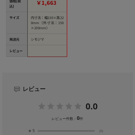
価格(税
￥1,663
込)
サイズ
内寸法：幅130×高22
0mm（外寸法：150
×230mm）
発送元
シモジマ
レビュー
レビュー
0.0
0
レビュー件数：
件
★
5
(0)