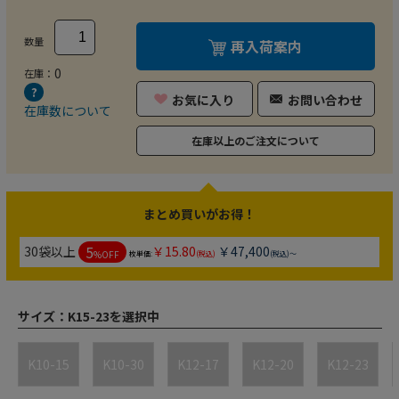
数量
再入荷案内
0
在庫：
お気に入り
お問い合わせ
在庫数について
在庫以上のご注文について
まとめ買いがお得！
5
30袋以上
￥15.80
￥47,400
%OFF
枚単価:
(税込)
(税込)～
サイズ：
K15-23を選択中
K10-15
K10-30
K12-17
K12-20
K12-23