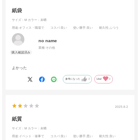
紙袋
サイズ：M
カラー：未晒
用途
:オフィス・職場で
コスパ
:良い
使い勝手
:良い
耐久性
:ふつう
no name
業種:
その他
よかった
参考になった
2
Like!
2
2025.8.2
紙質
サイズ：M
カラー：未晒
用途
:イベント・催事で
コスパ
:良い
使い勝手
:悪い
耐久性
:良い