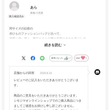
あら
業種:
小売業
同サイズの以前の
赤ひものファッションバッグと比べて、
紙質が違い硬く、商品を入れる際に非常に大きな音がして
接客の妨げになる。
続きを読む
以前の再販か、紙質変更を希望します。
参考になった
2
Like!
2
店舗からの回答
2025.8.15
レビューのご記入をいただきありがとうございま
す。
商品のご意見をいただきありがとうございます。
シモジマオンラインショップでのご購入商品につき
ましてご迷惑をお掛けし申し訳ございません。