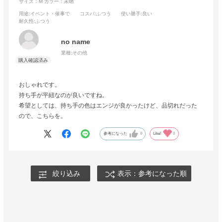
サイズ：M
カラー：未晒
用途
:イベント・催事で
コスパ
:ふつう
使い勝手
:良い
耐久性
:ふつう
no name
業種:
その他
おしゃれです。
持ち手が平紐なのが良いですね。
希望としては、持ち手の色はエンジが良かったけど、品切れだった
ので、こちらを。
参考になった
0
Like!
0
絞り込み
表示：参考になった順