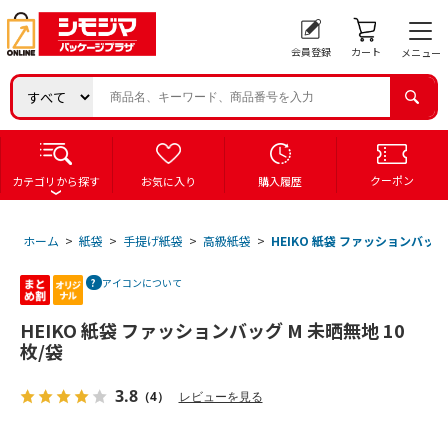
会員登録
カート
メニュー
クーポン
カテゴリから探す
お気に入り
購入履歴
ホーム
>
紙袋
>
手提げ紙袋
>
高級紙袋
>
HEIKO 紙袋 ファッションバッグ 
アイコンについて
HEIKO 紙袋 ファッションバッグ M 未晒無地 10
枚/袋
3.8
（4）
レビューを見る