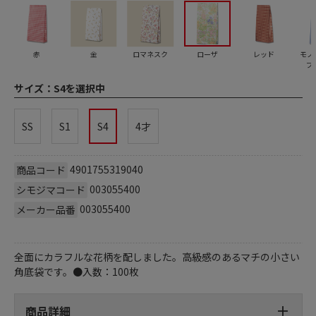
赤
金
ロマネスク
ローザ
レッド
モノ
プ
サイズ：
S4を選択中
SS
S1
S4
4才
4901755319040
商品コード
003055400
シモジマコード
003055400
メーカー品番
全面にカラフルな花柄を配しました。高級感のあるマチの小さい
角底袋です。●入数：100枚
商品詳細