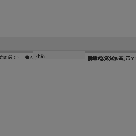
ブランド名
メーカー品番
サイズ
材質
生産国
小箱
角底袋です。●入数：100枚
HEIKO
003072000
幅90×マチ50×高175m
片艶クラフト紙60g
日本
20袋（2000枚）