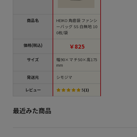
商品名
HEIKO 角底袋 ファンシ
ーバッグ SS 白無地 10
0枚/袋
価格(税込)
￥825
サイズ
幅90×マチ50×高175
mm
発送元
シモジマ
レビュー
5
(1)
最近みた商品