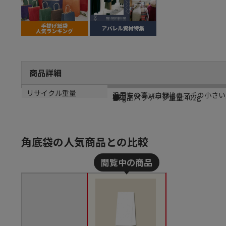
商品詳細
商品説明
メーカー名
シリーズ名
規格
カラー
重量
リサイクル重量
汎用性の高い白無地のマチの小さい
シモジマ
ファンシーバッグ
SS
白
●単品パッケージ重量:402g
3.7g
角底袋の人気商品との比較