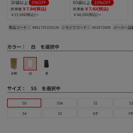
20袋以上
5
%OFF
60袋以上
10
%OFF
￥7.84
(税込)
￥7.43
(税込)
枚単価:
枚単価:
￥15,680
(税込)～
￥44,580
(税込)～
商品コード：
4901755320220
シモジマコード：
003072000
メーカー品
カラー：
白 を選択中
未晒
白
黒
サイズ：
SS を選択中
SS
SSA
S1
S
S4
S5
4才
Y