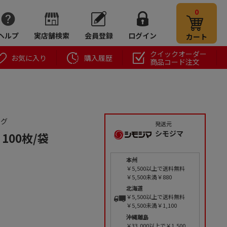
0
ヘルプ
実店舗検索
会員登録
ログイン
カート
クイックオーダー
お気に入り
購入履歴
商品コード注文
ッグ
発送元
シモジマ
100枚/袋
本州
￥5,500以上で送料無料
￥5,500未満￥880
北海道
￥5,500以上で送料無料
￥5,500未満￥1,100
沖縄離島
￥33,000以上で￥1,500