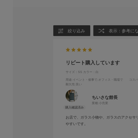
絞り込み
表示：参考に
リピート購入しています
サイズ：SS
カラー：白
用途
:イベント・催事で,オフィス・職場で
コス
耐久性
:良い
ちいさな館長
業種:
小売業
お店で、ガラス小物や、ガラスのアクセサ
やすいです。