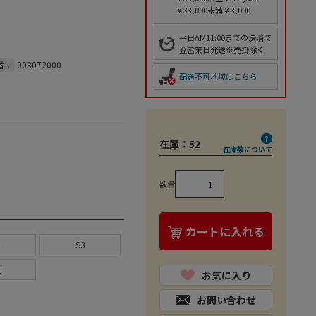
￥33,000未満￥3,000
平日AM11:00までの決済で
翌営業日発送※売掛除く
番：
003072000
配送不可地域はこちら
在庫：
52
在庫数について
数量
カートに入れる
2
S3
判
お気に入り
お問い合わせ