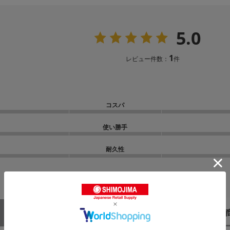
5.0
1
レビュー件数：
件
コスパ
使い勝手
耐久性