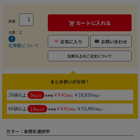
数量
カートに入れる
2
在庫：
お気に入り
お問い合わせ
在庫数について
在庫以上のご注文について
まとめ買いがお得！
5
20袋以上
￥9.41
￥18,820
%OFF
枚単価:
(税込)
(税込)～
10
60袋以上
￥8.91
￥53,460
%OFF
枚単価:
(税込)
(税込)～
カラー：
未晒を選択中