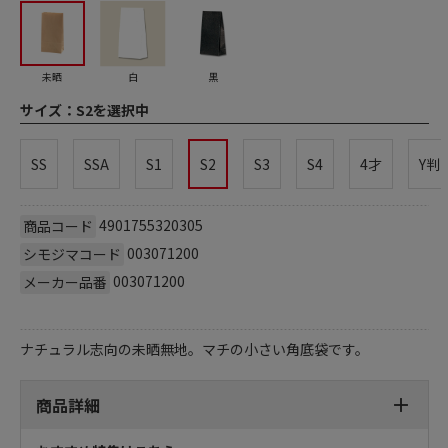
未晒
白
黒
サイズ：
S2を選択中
SS
SSA
S1
S2
S3
S4
4才
Y判
4901755320305
商品コード
003071200
シモジマコード
003071200
メーカー品番
ナチュラル志向の未晒無地。マチの小さい角底袋です。
商品詳細