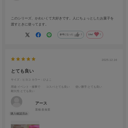
このシリーズ、かわいくて大好きです。人にちょっとしたお菓子を
渡すときに使ってます。
参考になった
2
Like!
2
2025.12.16
とても良い
サイズ：ヒヨコ
カラー：ひよこ
用途
:イベント・催事で
コスパ
:とても良い
使い勝手
:とても良い
耐久性
:とても良い
アース
業種:
飲食業