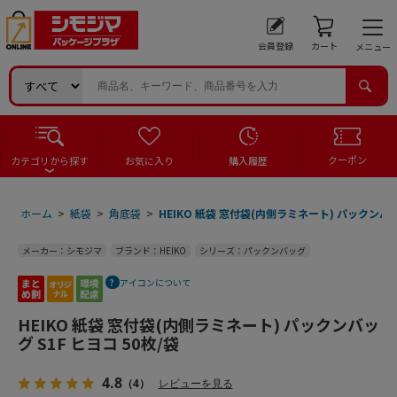
会員登録
カート
メニュー
クーポン
カテゴリから探す
お気に入り
購入履歴
ホーム
>
紙袋
>
角底袋
>
HEIKO 紙袋 窓付袋(内側ラミネート) パックンバッグ
メーカー：シモジマ
ブランド：HEIKO
シリーズ：パックンバッグ
アイコンについて
HEIKO 紙袋 窓付袋(内側ラミネート) パックンバッ
グ S1F ヒヨコ 50枚/袋
4.8
（4）
レビューを見る