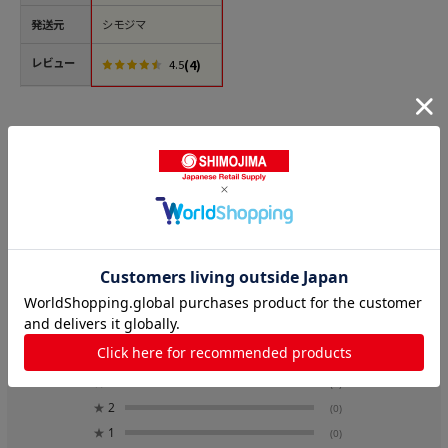
発送元
シモジマ
レビュー
(4)
4.5
レビュー
4.8
4
レビュー件数：
件
★
5
(3)
★
4
(1)
★
3
(0)
★
2
(0)
★
1
(0)