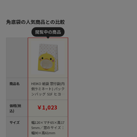
角底袋の人気商品との比較
商品名
HEIKO 紙袋 窓付袋(内
側ラミネート) パック
ンバッグ S1F ヒヨコ
50枚/袋
価格(税
￥1,023
込)
サイズ
幅120×マチ65×高17
5mm／窓のサイズ：
幅90×高61mm