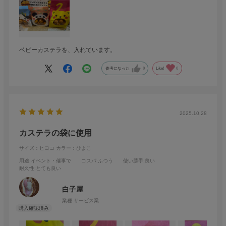
ベビーカステラを、入れています。
参考になった
0
Like!
0
2025.10.28
カステラの袋に使用
サイズ：ヒヨコ
カラー：ひよこ
用途
:イベント・催事で
コスパ
:ふつう
使い勝手
:良い
耐久性
:とても良い
白子屋
業種:
サービス業