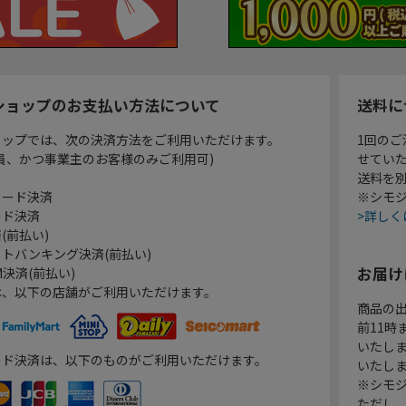
ショップのお支払い方法について
送料に
ョップでは、次の決済方法をご利用いただけます。
1回のご
員、かつ事業主のお客様のみご利用可)
せてい
送料を
カード決済
※シモジ
ード決済
>詳しく
(前払い)
トバンキング決済(前払い)
お届け
決済(前払い)
は、以下の店舗がご利用いただけます。
商品の
前11
いたし
ード決済は、以下のものがご利用いただけます。
いたし
※シモジ
ただし