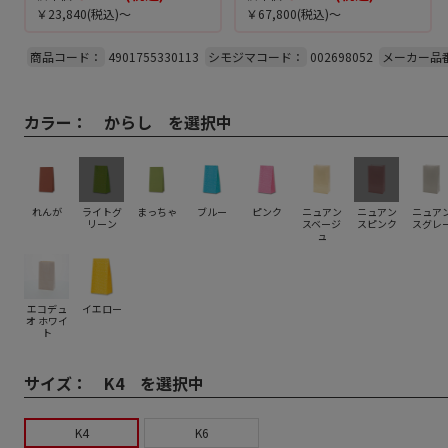
￥23,840
(税込)～
￥67,800
(税込)～
商品コード：
4901755330113
シモジマコード：
002698052
メーカー品
カラー：
からし を選択中
れんが
ライトグ
まっちゃ
ブルー
ピンク
ニュアン
ニュアン
ニュア
リーン
スベージ
スピンク
スグレ
ュ
エコデュ
イエロー
オ ホワイ
ト
サイズ：
K4 を選択中
K4
K6