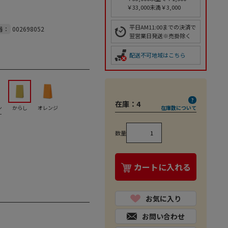
￥33,000未満￥3,000
平日AM11:00までの決済で
番：
002698052
翌営業日発送※売掛除く
配送不可地域はこちら
在庫：
4
ン
からし
オレンジ
在庫数について
ー
数量
カートに入れる
お気に入り
お問い合わせ