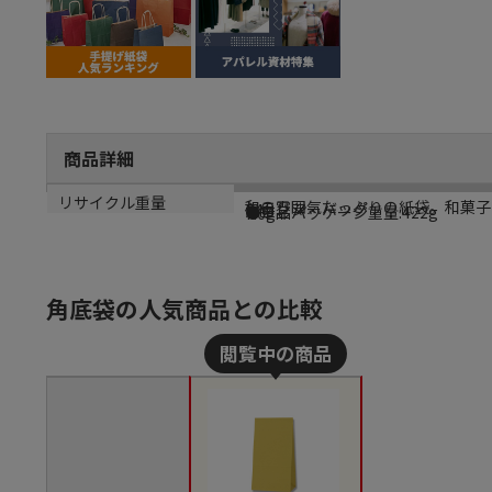
商品詳細
商品説明
メーカー名
シリーズ名
規格
カラー
重量
リサイクル重量
和の雰囲気たっぷりの紙袋。和菓子
シモジマ
ファンシーバッグ
K4
からし
●単品パッケージ重量:422g
7.6g
角底袋の人気商品との比較