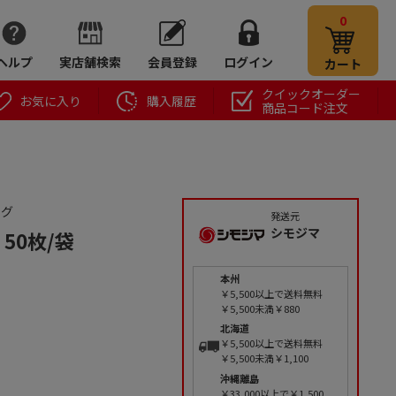
0
ヘルプ
実店舗検索
会員登録
ログイン
カート
クイックオーダー
お気に入り
購入履歴
商品コード注文
ッグ
発送元
シモジマ
 50枚/袋
本州
￥5,500以上で送料無料
￥5,500未満￥880
北海道
￥5,500以上で送料無料
￥5,500未満￥1,100
沖縄離島
￥33,000以上で￥1,500