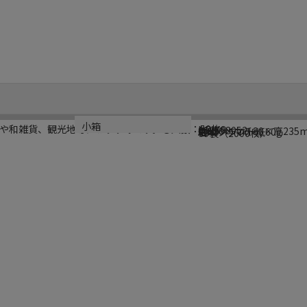
ブランド名
メーカー品番
サイズ
材質
生産国
小箱
や和雑貨、観光地等におすすめです。●入数：50枚
HEIKO
002698052
幅130×マチ80×高235
未晒クラフト紙60g
日本
40袋（2000枚）