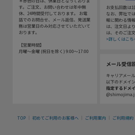
＊赤色の日は、休業日となっておりま
す。ご注文、お問い合わせは年中無
お支払回数は
休、24時間受付しております。 お電
なお、弊社では
話でのお問合せ、メール返信、発送業
報に関わる情
務は営業日のみ対応させていただいて
は、注文日よ
おります。
は、そのご注
>詳しくはこち
【営業時間】
月曜～金曜 (祝日を除く) 9:00～17:00
メール受信
キャリアメー
以下のドメイ
指定するドメ
@shimojima.j
TOP
初めてご利用のお客様へ
ご利用案内
ご利用規約