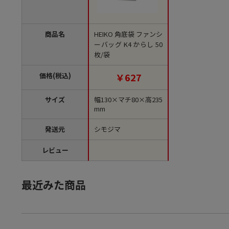
商品名
HEIKO 角底袋 ファンシ
ーバッグ K4 からし 50
枚/袋
価格(税込)
￥627
サイズ
幅130×マチ80×高235
mm
発送元
シモジマ
レビュー
最近みた商品