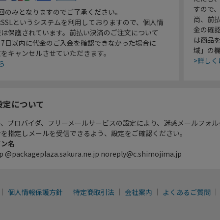
すので
1回のみとなりますのでご了承ください。
尚、前
SSLというシステムを利用しておりますので、個人情
金の確
報は保護されています。前払い決済のご注文について
は商品
り7日以内に代金のご入金を確認できなかった場合に
域」の
文をキャンセルさせていただきます。
>詳しく
ら
設定について
ル、プロバイダ、フリーメールサービスの設定により、迷惑メールフォル
ンを指定しメールを受信できるよう、設定をご確認ください。
イン名
p @packageplaza.sakura.ne.jp noreply@c.shimojima.jp
個人情報保護方針
特定商取引法
会社案内
よくあるご質問