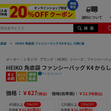
期間
限定
送料について
角底袋
>
HEIKO 角底袋 ファンシーバッグ K4 からし 50枚/袋
メーカー：シモジマ
ブランド：HEIKO
シリーズ：ファンシーバ
HEIKO 角底袋 ファンシーバッグ K4 からし
アイコンについて
価格：
￥627
価格(枚単価)：
￥12.54
(税込)
(税込)
40袋以上
5
%OFF
120袋以上
10
%OFF
￥11.92
(税込)
￥11.30
(税込)
枚単価:
枚単価: