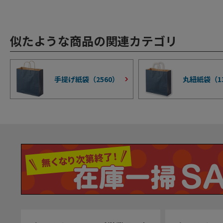
似たような商品の関連カテゴリ
手提げ紙袋（
2560
）
丸紐紙袋（
1