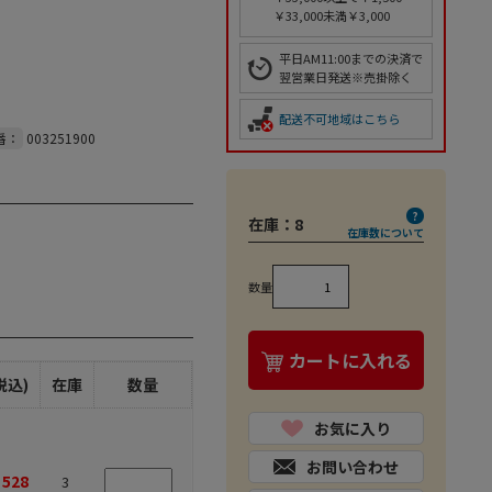
￥33,000未満￥3,000
平日AM11:00までの決済で
翌営業日発送※売掛除く
配送不可地域はこちら
番：
003251900
在庫：
8
在庫数について
数量
カートに入れる
税込)
在庫
数量
お気に入り
お問い合わせ
528
3