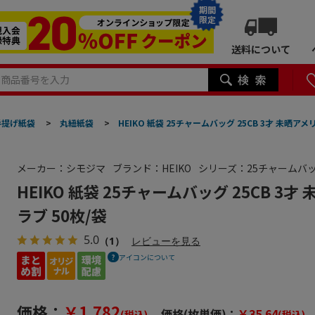
期間
限定
送料について
手提げ紙袋
>
丸紐紙袋
>
HEIKO 紙袋 25チャームバッグ 25CB 3才 未晒ア
メーカー：シモジマ
ブランド：HEIKO
シリーズ：25チャームバ
HEIKO 紙袋 25チャームバッグ 25CB 3
ラブ 50枚/袋
5.0
（1）
レビューを見る
アイコンについて
価格：
￥1,782
価格(枚単価)：
￥35.64
(税込)
(税込)