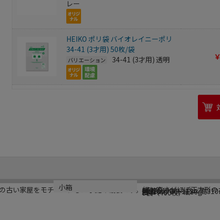
レー
HEIKO ポリ袋 バイオレイニーポリ
34-41 (3才用) 50枚/袋
￥
34-41 (3才用) 透明
バリエーション
ブランド名
メーカー品番
サイズ
材質
生産国
小箱
の古い家屋をモチーフにした手提げ紙袋です。幅と高さがほぼ正方形の
HEIKO
003251900
幅320×マチ115×高31
未晒クラフト紙80g
日本
8袋（400枚）