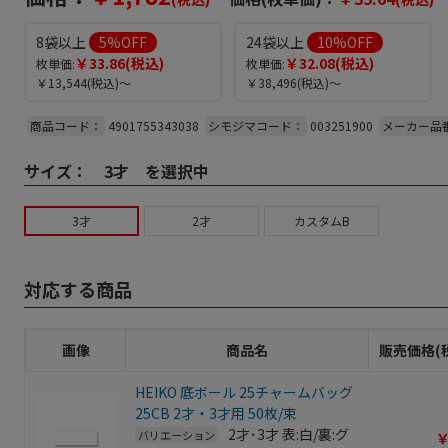
8袋以上
5
%OFF
24袋以上
10
%OFF
￥33.86
(税込)
￥32.08
(税込)
枚単価:
枚単価:
￥13,544
(税込)～
￥38,496
(税込)～
商品コード：
4901755343038
シモジマコード：
003251900
メーカー品
サイズ：
3才 を選択中
3才
2才
カスタムB
対応する商品
画像
商品名
販売価格(
HEIKO 底ボール 25チャームバッグ
25CB 2才・3才用 50枚/束
2才･3才 表:白/裏:グ
バリエーション
￥