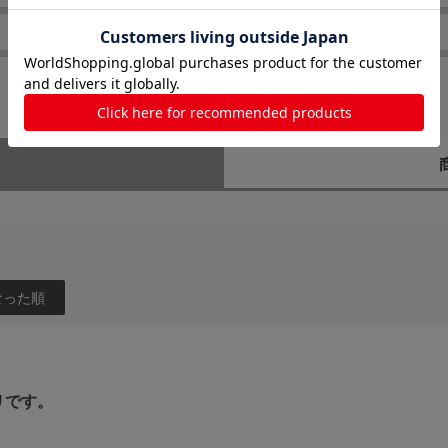
耐久性
なった順
リです。