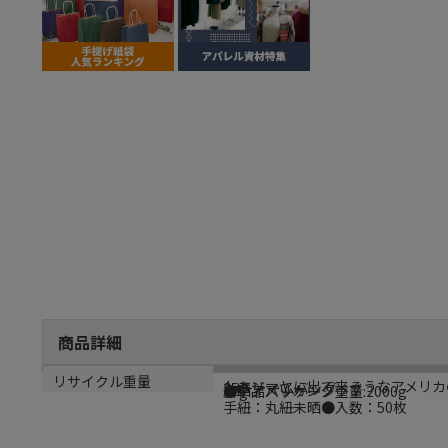
商品詳細
商品説明
メーカー名
シリーズ名
規格
カラー
重量
リサイクル重量
トムソーヤに出て来そうなアメリカ
シモジマ
25チャームバッグ
3才
未晒アメリカンクラブ
●単品パッケージ重量:2000g
37g
手紐：丸紐未晒●入数：50枚