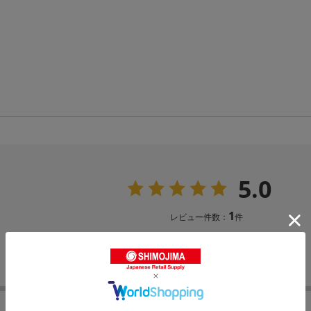
5.0
1
レビュー件数：
件
コスパ
使い勝手