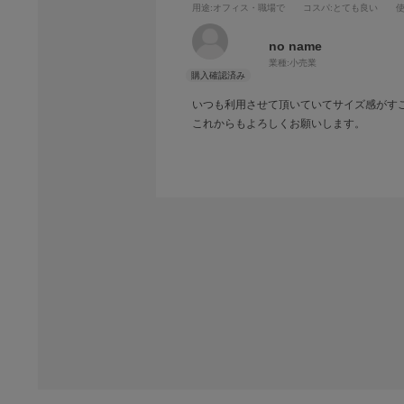
用途
:オフィス・職場で
コスパ
:とても良い
no name
業種:
小売業
いつも利用させて頂いていてサイズ感がす
これからもよろしくお願いします。