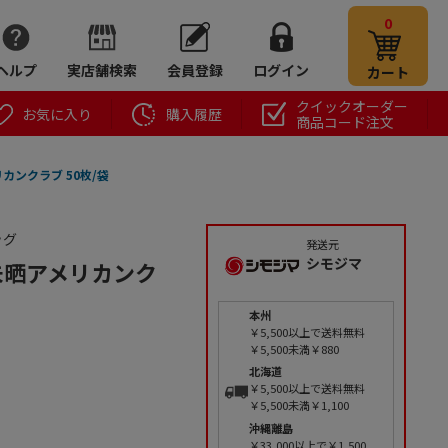
0
ヘルプ
実店舗検索
会員登録
ログイン
カート
クイックオーダー
お気に入り
購入履歴
商品コード注文
メリカンクラブ 50枚/袋
ッグ
発送元
シモジマ
才 未晒アメリカンク
本州
￥5,500以上で送料無料
￥5,500未満￥880
北海道
￥5,500以上で送料無料
￥5,500未満￥1,100
沖縄離島
￥33,000以上で￥1,500