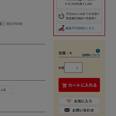
￥33,000未満￥3,000
平日AM11:00までの決済で
翌営業日発送※売掛除く
番：
003276500
配送不可地域はこちら
在庫：
4
在庫数について
数量
カートに入れる
ムB
お気に入り
お問い合わせ