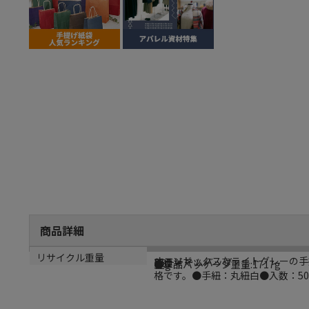
商品詳細
商品説明
メーカー名
シリーズ名
規格
カラー
重量
リサイクル重量
オーソドックスなライトグレーの手
シモジマ
25チャームバッグ
MS1
グレー
●単品パッケージ重量:1717g
32g
格です。●手紐：丸紐白●入数：5