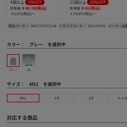
4袋以上
5
%OFF
12袋以上
10
%OFF
￥43.28
(税込)
￥41
(税込)
枚単価:
枚単価:
￥8,656
(税込)～
￥24,600
(税込)～
商品コード：
4901755352146
シモジマコード：
003276500
メーカー品
カラー：
グレー を選択中
グレー
白
サイズ：
MS1 を選択中
MS1
3才
2才
カスタ
対応する商品