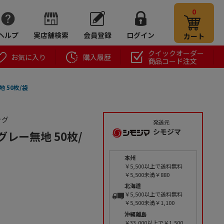
0
ヘルプ
実店舗検索
会員登録
ログイン
カート
クイックオーダー
お気に入り
購入履歴
商品コード注文
地 50枚/袋
ッグ
発送元
シモジマ
 グレー無地 50枚/
本州
￥5,500以上で送料無料
￥5,500未満￥880
北海道
￥5,500以上で送料無料
￥5,500未満￥1,100
沖縄離島
￥33,000以上で￥1,500