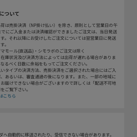
について
出荷は売掛決済（NP掛け払い）を除き、原則として営業日の午
時までにご入金または決済確認ができましたご注文は、当日発送
ます。それ以降にお受けしたご注文については翌営業日に発送
ます。
マモール(直送品)・シモラボのご注文は除く
、在庫状況及び決済方法によっては出荷が遅れる場合がありま
、なるべく日数に余裕をもってご注文ください。
払いタイプの決済方法、売掛決済をご選択された場合にはご入
認、あるいは、審査通過の後になります。また、一部の地域に
をお届けできない場合がございますので詳しくは「配送不可地
欄をご覧下さい。
はこちら
ダへ自動的に移送されたり、受信できない場合があります。