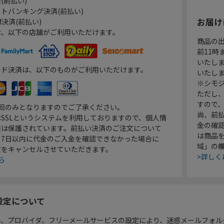
(前払い)
トバンキング決済(前払い)
お届け
決済(前払い)
は、以下の店舗がご利用いただけます。
商品の
前11
いたし
ード決済は、以下のものがご利用いただけます。
いたし
※シモジ
ただし
すので
1回のみとなりますのでご了承ください。
尚、前
SSLというシステムを利用しておりますので、個人情
金の確
報は保護されています。前払い決済のご注文について
は商品
り7日以内に代金のご入金を確認できなかった場合に
域」の
文をキャンセルさせていただきます。
>詳しく
ら
設定について
ル、プロバイダ、フリーメールサービスの設定により、迷惑メールフォル