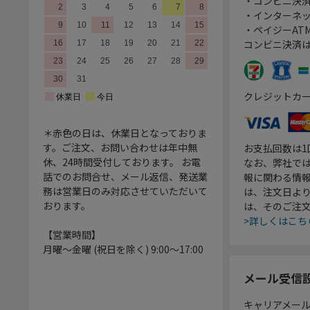
・コンビニ決済
・インターネッ
・ペイジーATM
コンビニ決済
クレジットカ
＊赤色の日は、休業日となっておりま
す。ご注文、お問い合わせは年中無
お支払回数は
休、24時間受付しております。 お電
なお、弊社では
話でのお問合せ、メール返信、発送業
報に関わる情
務は営業日のみ対応させていただいて
は、注文日よ
おります。
は、そのご注
>詳しくはこち
【営業時間】
月曜～金曜 (祝日を除く) 9:00～17:00
メール受信
キャリアメー