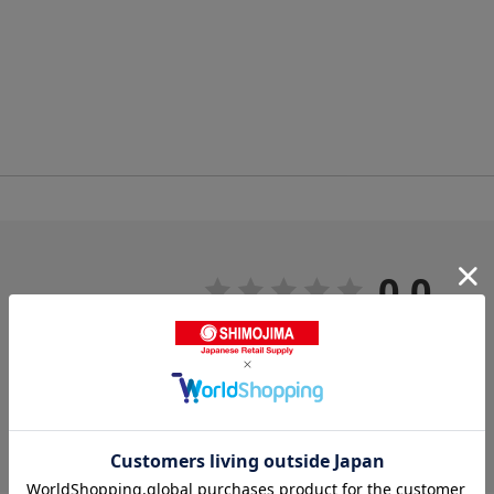
0.0
0
レビュー件数：
件