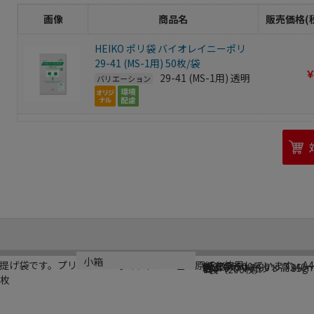
画像
商品名
販売価格(
HEIKO ポリ袋 バイオレイニーポリ
29-41 (MS-1用) 50枚/袋
￥
29-41 (MS-1用) 透明
バリエーション
ブランド名
メーカー品番
サイズ
材質
生産国
小箱
提げ袋です。プリントではなく、グレー色の原紙を使用しています。A
HEIKO
003276500
幅270×マチ80×高340
色クラフト紙グレー85g
日本
4袋（200枚）
0枚