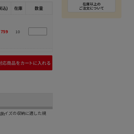
在庫以上の
税込)
在庫
数量
ご注文について
759
10
4サイズの収納に適した規
mm