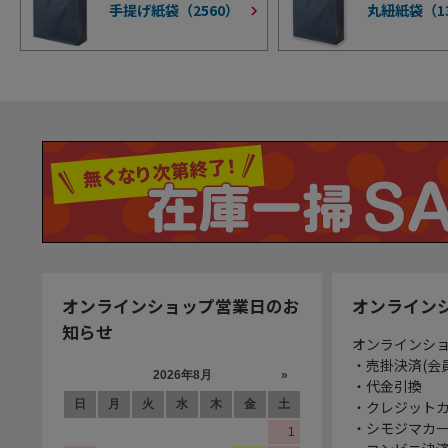
手提げ紙袋（
2560
）
丸紐紙袋（
1
オンラインショップ営業日のお
オンライン
知らせ
オンラインシ
・売掛決済(会
・代金引換
・クレジット
・シモジマカ