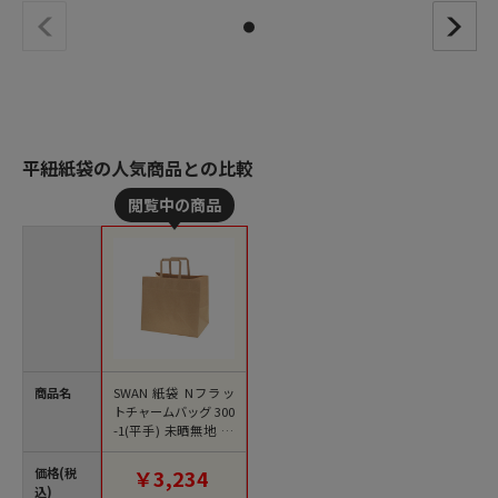
平紐紙袋の人気商品との比較
商品名
SWAN 紙袋 Nフラッ
トチャームバッグ 300
-1(平手) 未晒無地 50
枚/袋
価格(税
￥3,234
込)