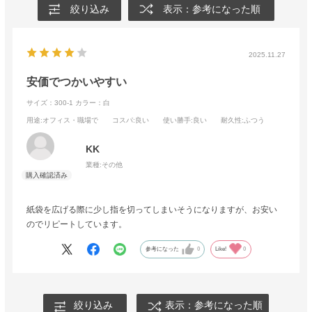
絞り込み
表示：参考になった順
2025.11.27
安価でつかいやすい
サイズ：300-1
カラー：白
用途
:オフィス・職場で
コスパ
:良い
使い勝手
:良い
耐久性
:ふつう
KK
業種:
その他
紙袋を広げる際に少し指を切ってしまいそうになりますが、お安い
のでリピートしています。
参考になった
0
Like!
0
絞り込み
表示：参考になった順