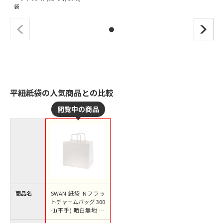
袋
平紐紙袋の人気商品との比較
商品名
SWAN 紙袋 Nフラッ
トチャームバッグ 300
-1(平手) 晒白無地 50
枚/袋