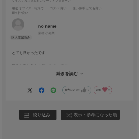
サイズ：カスタムB
カラー：アフタヌーン
用途
:オフィス・職場で
コスパ
:良い
使い勝手
:とても良い
耐久性
:良い
no name
業種:
小売業
とても良かったです
厚みも申し分なく使いやすいです
続きを読む
また機会がありましたら どうぞよろしくお願いいたします。
参考になった
0
Like!
0
絞り込み
表示：参考になった順