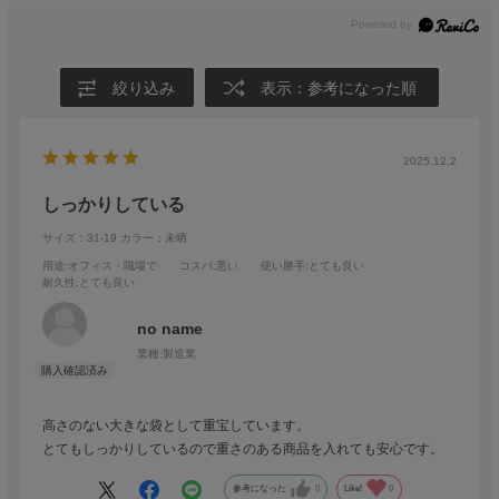
絞り込み
表示：参考になった順
2025.12.2
しっかりしている
サイズ：31-19
カラー：未晒
用途
:オフィス・職場で
コスパ
:悪い
使い勝手
:とても良い
耐久性
:とても良い
no name
業種:
製造業
高さのない大きな袋として重宝しています。
とてもしっかりしているので重さのある商品を入れても安心です。
参考になった
0
Like!
0