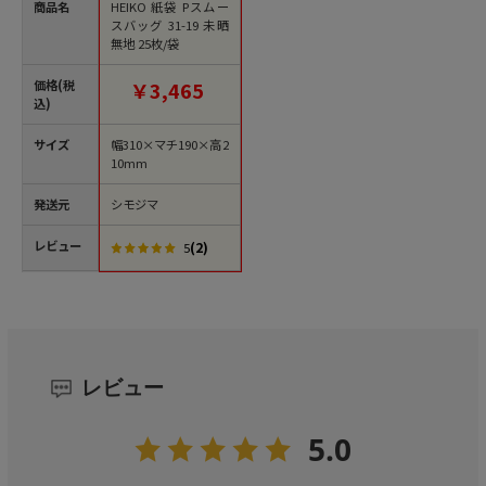
商品名
HEIKO 紙袋 Pスムー
スバッグ 31-19 未晒
無地 25枚/袋
価格(税
￥3,465
込)
サイズ
幅310×マチ190×高2
10mm
発送元
シモジマ
レビュー
(2)
5
レビュー
5.0