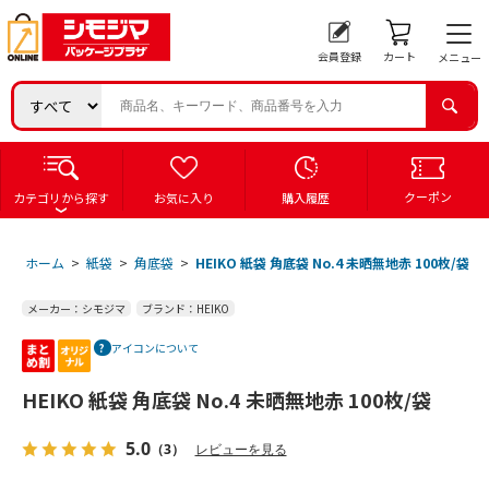
会員登録
カート
メニュー
クーポン
カテゴリから探す
お気に入り
購入履歴
ホーム
>
紙袋
>
角底袋
>
HEIKO 紙袋 角底袋 No.4 未晒無地赤 100枚/袋
メーカー：シモジマ
ブランド：HEIKO
アイコンについて
HEIKO 紙袋 角底袋 No.4 未晒無地赤 100枚/袋
5.0
（3）
レビューを見る