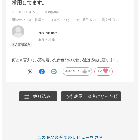
常用してます。
サイズ：No.4
カラー：未晒無地赤
用途
:オフィス・職場で
コスパ
:ふつう
使い勝手
:良い
耐久性
:良い
no name
業種:
小売業
何とも言えない落ち着いた赤色なので使い途は多岐に渡ります。
参考になった
0
Like!
0
絞り込み
表示：参考になった順
この商品の全てのレビューを見る