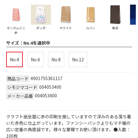
ギンガムミニ
ポッポ
ホワイト
ルバン
焦茶
赤
サイズ：
No.4を選択中
No.4
No.6
No.8
No.12
4901755361117
商品コード
004053400
シモジマコード
004053400
メーカー品番
クラフト紙全面に赤の印刷を施していますので深みのある落ち着
いた赤色に仕上がっています。ファンシーバックよりもマチ幅の
広い定番の角底袋です。様々な業種でお使い頂けます。●入数：
100枚