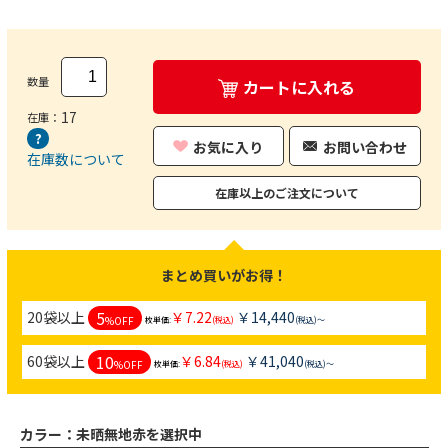
数量
カートに入れる
17
在庫：
お気に入り
お問い合わせ
在庫数について
在庫以上のご注文について
まとめ買いがお得！
5
20袋以上
￥7.22
￥14,440
%OFF
枚単価:
(税込)
(税込)～
10
60袋以上
￥6.84
￥41,040
%OFF
枚単価:
(税込)
(税込)～
カラー：
未晒無地赤を選択中