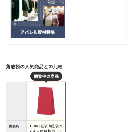
角底袋の人気商品との比較
商品名
HEIKO 紙袋 角底袋 N
o.4 未晒無地赤 100