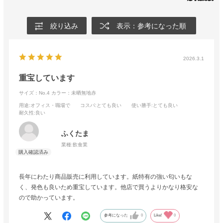
絞り込み
表示：参考になった順
2026.3.1
重宝しています
サイズ：No.4
カラー：未晒無地赤
用途
:オフィス・職場で
コスパ
:とても良い
使い勝手
:とても良い
耐久性
:良い
ふくたま
業種:
飲食業
長年にわたり商品販売に利用しています。紙特有の強い匂いもな
く、発色も良いため重宝しています。他店で買うよりかなり格安な
ので助かっています。
参考になった
0
Like!
0