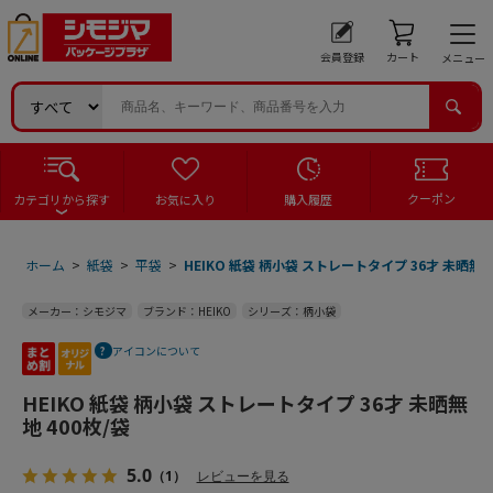
会員登録
カート
メニュー
クーポン
カテゴリから探す
お気に入り
購入履歴
ホーム
>
紙袋
>
平袋
>
HEIKO 紙袋 柄小袋 ストレートタイプ 36才 未晒無地
メーカー：シモジマ
ブランド：HEIKO
シリーズ：柄小袋
アイコンについて
HEIKO 紙袋 柄小袋 ストレートタイプ 36才 未晒無
地 400枚/袋
5.0
（1）
レビューを見る