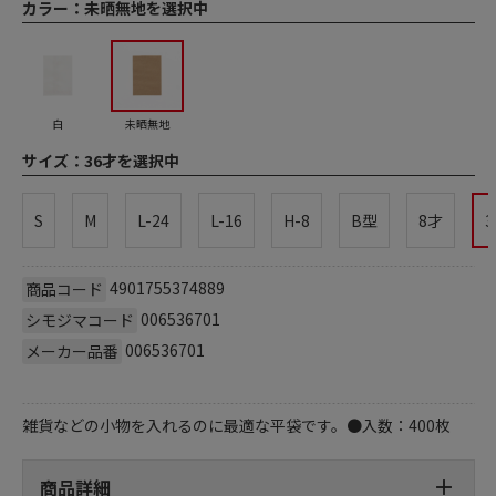
カラー：
未晒無地を選択中
白
未晒無地
サイズ：
36才を選択中
S
M
L-24
L-16
H-8
B型
8才
3
4901755374889
商品コード
006536701
シモジマコード
006536701
メーカー品番
雑貨などの小物を入れるのに最適な平袋です。●入数：400枚
商品詳細