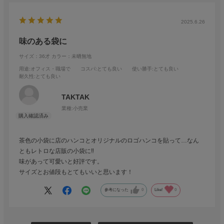
2025.6.26
味のある袋に
サイズ：36才
カラー：未晒無地
用途
:オフィス・職場で
コスパ
:とても良い
使い勝手
:とても良い
耐久性
:とても良い
TAKTAK
業種:
小売業
茶色の小袋に店のハンコとオリジナルのロゴハンコを貼って…なん
ともレトロな店販の小袋に‼️
味があって可愛いと好評です。
サイズとお値段もとてもいいと思います！
参考になった
0
Like!
0