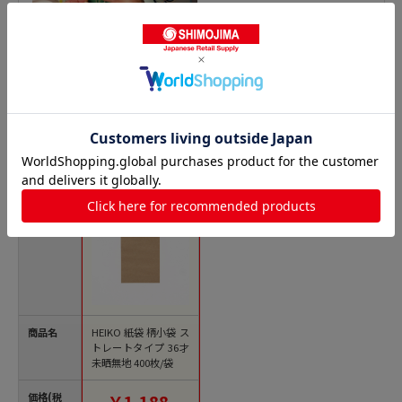
平袋の人気商品との比較
商品名
HEIKO 紙袋 柄小袋 ス
トレートタイプ 36才
未晒無地 400枚/袋
価格(税
￥1,188