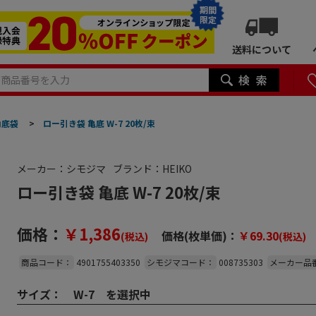
期間
限定
送料について
角底袋
>
ロー引き袋 亀底 W-7 20枚/束
メーカー：シモジマ
ブランド：HEIKO
ロー引き袋 亀底 W-7 20枚/束
価格：
￥1,386
価格(枚単価)：
￥69.30
(税込)
(税込)
商品コード：
4901755403350
シモジマコード：
008735303
メーカー品
サイズ：
W-7 を選択中