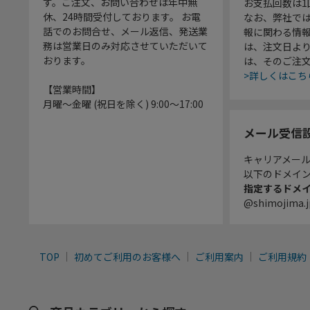
す。ご注文、お問い合わせは年中無
お支払回数は
休、24時間受付しております。 お電
なお、弊社では
話でのお問合せ、メール返信、発送業
報に関わる情
務は営業日のみ対応させていただいて
は、注文日よ
おります。
は、そのご注
>詳しくはこち
【営業時間】
月曜～金曜 (祝日を除く) 9:00～17:00
メール受信
キャリアメー
以下のドメイ
指定するドメ
@shimojima.j
TOP
初めてご利用のお客様へ
ご利用案内
ご利用規約