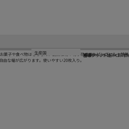
ブランド名
型番
サイズ
材質
生産国
お菓子や食べ物はもちろん、観葉植物や切り花のラッピングにも！特殊
HEIKO
W-7
幅360×マチ150×高21
未晒クラフト紙＋ロー引
日本
自由な幅が広がります。使いやすい20枚入り。