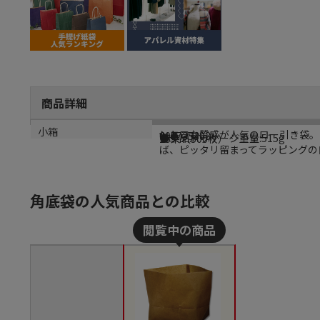
商品詳細
商品説明
メーカー名
メーカー品番
規格
カラー
重量
小箱
レトロな質感が人気のロー引き袋。
シモジマ
008735303
W-7
クラフト
●単品パッケージ重量:515g
25束（500枚）
ば、ピッタリ留まってラッピングの
角底袋の人気商品との比較