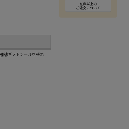
在庫以上の
ご注文について
強粘ギフトシールを張れ
5mm
き