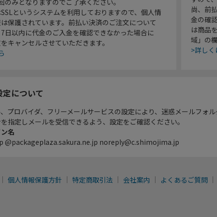
1回のみとなりますのでご了承ください。
尚、前
SSLというシステムを利用しておりますので、個人情
金の確
報は保護されています。前払い決済のご注文について
は商品
り7日以内に代金のご入金を確認できなかった場合に
域」の
文をキャンセルさせていただきます。
>詳しく
ら
設定について
ル、プロバイダ、フリーメールサービスの設定により、迷惑メールフォル
ンを指定しメールを受信できるよう、設定をご確認ください。
イン名
p @packageplaza.sakura.ne.jp noreply@c.shimojima.jp
個人情報保護方針
特定商取引法
会社案内
よくあるご質問