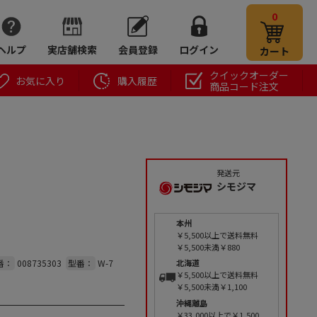
0
ヘルプ
実店舗検索
会員登録
ログイン
カート
クイックオーダー
お気に入り
購入履歴
商品コード注文
発送元
シモジマ
本州
￥5,500以上で送料無料
￥5,500未満￥880
番：
008735303
型番：
W-7
北海道
￥5,500以上で送料無料
￥5,500未満￥1,100
沖縄離島
￥33,000以上で￥1,500