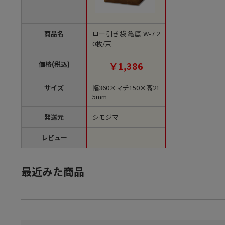
商品名
ロー引き袋 亀底 W-7 2
0枚/束
価格(税込)
￥1,386
サイズ
幅360×マチ150×高21
5mm
発送元
シモジマ
レビュー
最近みた商品