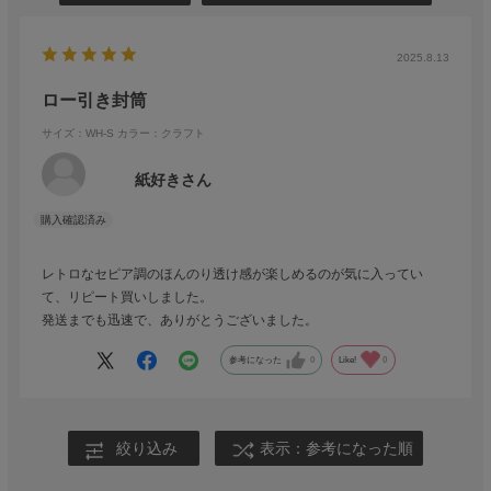
2025.8.13
ロー引き封筒
サイズ：WH-S
カラー：クラフト
紙好きさん
レトロなセピア調のほんのり透け感が楽しめるのが気に入ってい
て、リピート買いしました。
発送までも迅速で、ありがとうございました。
参考になった
0
Like!
0
絞り込み
表示：参考になった順