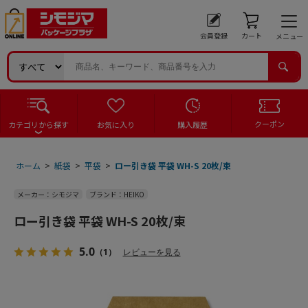
会員登録
カート
メニュー
クーポン
カテゴリから探す
お気に入り
購入履歴
ホーム
>
紙袋
>
平袋
>
ロー引き袋 平袋 WH-S 20枚/束
メーカー：シモジマ
ブランド：HEIKO
ロー引き袋 平袋 WH-S 20枚/束
5.0
（1）
レビューを見る