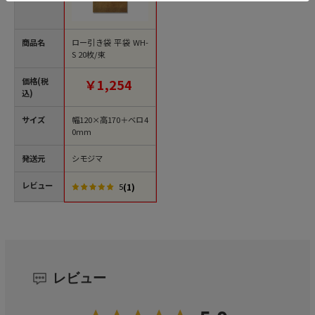
商品名
ロー引き袋 平袋 WH-
S 20枚/束
価格(税
￥1,254
込)
サイズ
幅120×高170＋ベロ4
0mm
発送元
シモジマ
レビュー
(1)
5
レビュー