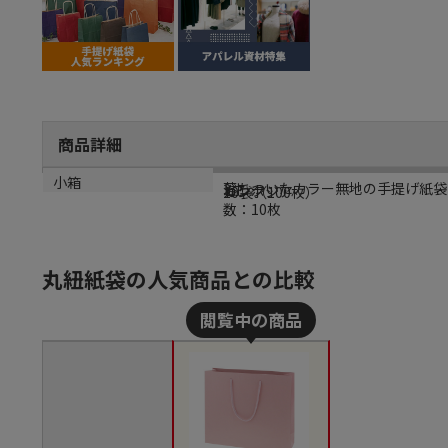
商品詳細
商品説明
規格
カラー
生産国
小箱
落ちついたカラー無地の手提げ紙袋
3才
ピンク
カンボジア
10袋（100枚）
数：10枚
丸紐紙袋の人気商品との比較