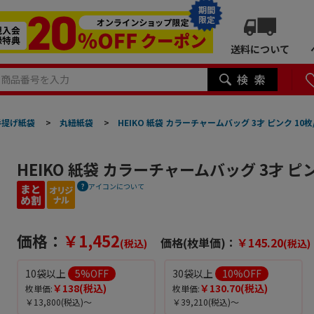
期間
限定
送料について
手提げ紙袋
>
丸紐紙袋
>
HEIKO 紙袋 カラーチャームバッグ 3才 ピンク 10枚
HEIKO 紙袋 カラーチャームバッグ 3才 ピン
アイコンについて
価格：
￥1,452
価格(枚単価)：
￥145.20
(税込)
(税込)
10袋以上
5
%OFF
30袋以上
10
%OFF
￥138
(税込)
￥130.70
(税込)
枚単価:
枚単価:
￥13,800
(税込)～
￥39,210
(税込)～