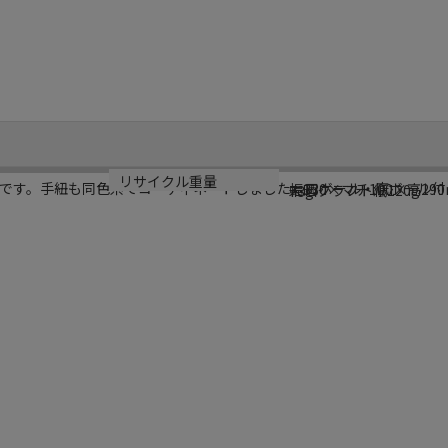
サイズ
材質
リサイクル重量
です。手紐も同色系でコーディネートしました。口ボール・底ボール付
幅330×マチ100×高29
未晒クラフト紙120g
73g