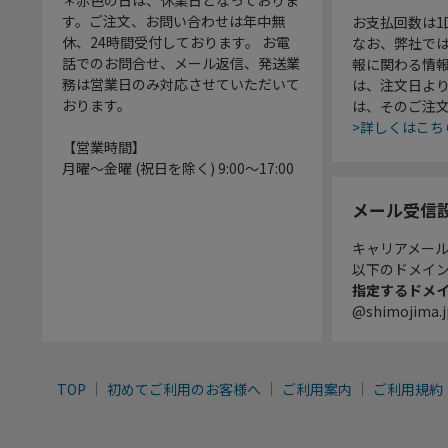
＊赤色の日は、休業日となっておりま
す。ご注文、お問い合わせは年中無
お支払回数は
休、24時間受付しております。 お電
なお、弊社では
話でのお問合せ、メール返信、発送業
報に関わる情
務は営業日のみ対応させていただいて
は、注文日よ
おります。
は、そのご注
>詳しくはこち
【営業時間】
月曜～金曜 (祝日を除く) 9:00～17:00
メール受信
キャリアメー
以下のドメイ
指定するドメ
@shimojima.j
TOP
初めてご利用のお客様へ
ご利用案内
ご利用規約