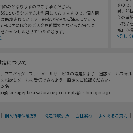
すので
1回のみとなりますのでご了承ください。
尚、前
SSLというシステムを利用しておりますので、個人情
金の確
報は保護されています。前払い決済のご注文について
は商品
り7日以内に代金のご入金を確認できなかった場合に
域」の
文をキャンセルさせていただきます。
>詳しく
ら
設定について
ル、プロバイダ、フリーメールサービスの設定により、迷惑メールフォル
ンを指定しメールを受信できるよう、設定をご確認ください。
イン名
p @packageplaza.sakura.ne.jp noreply@c.shimojima.jp
個人情報保護方針
特定商取引法
会社案内
よくあるご質問