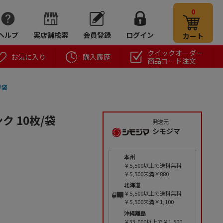
0
ヘルプ
実店舗検索
会員登録
ログイン
カート
クイックオーダー
お気に入り
購入履歴
商品コード注文
/袋
ク 10枚/袋
発送元
シモジマ
本州
￥5,500以上で送料無料
￥5,500未満￥880
北海道
￥5,500以上で送料無料
￥5,500未満￥1,100
沖縄離島
￥33,000以上で￥1,500