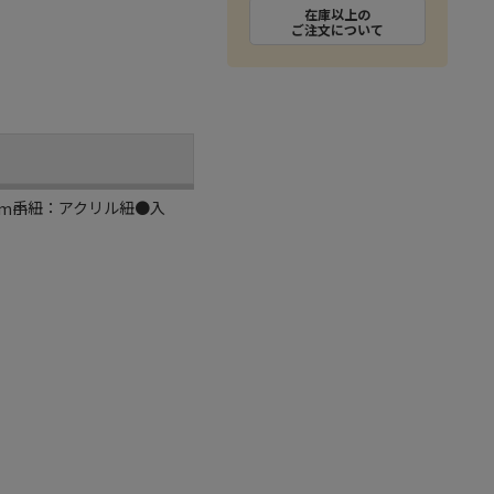
在庫以上の
ご注文について
 手紐：アクリル紐●入
0mm