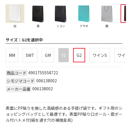
白
黒
シコン
アサギ
銀
サイズ：
G2を選択中
MM
SWT
GM
Y2
G2
ワインS
ワイ
4901755558722
商品コード
006138002
シモジマコード
006138002
メーカー品番
表面にPP貼りを施した高級感のある手提げ袋です。ギフト用のシ
ョッピングバッグとして最適です。表面PP貼り口ボール・底ボー
ル付ハトメ付(紐を通す穴の補強金具)