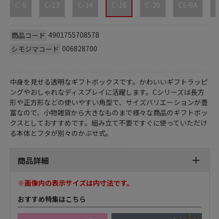
C-6
C-13
C-14
C-16
C-20
CL-9A
4901755708578
商品コード
006828700
シモジマコード
中身を見せる透明なギフトボックスです。かわいいギフトラッピ
ングやおしゃれなディスプレイに活躍します。Cシリーズは長方
形や正方形などの使いやすい角型で、サイズバリエーションが豊
富なので、小物雑貨から大きなものまで様々な商品のギフトボッ
クスとしておすすめです。組み立て不要ですぐに使っていただけ
る本体とフタが別々のかぶせ式。
商品詳細
※画像内の表示サイズは内寸法です。
おすすめ特集はこちら