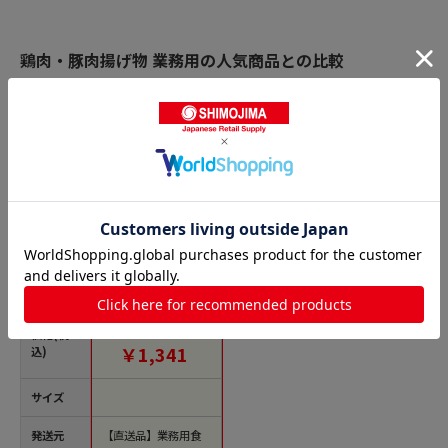
鶏肉・豚肉揚げ物 業務用の人気商品との比較
商品名
ちぬや冷食 味のちぬ
や 鶏軟骨唐揚 500g
冷凍 1袋※軽（ご注文
単位1袋）※注文上限
数12まで【直送品】
価格(税
特別価格：
￥1,341
込)
サイズ
発送元
【直送品】業務用食