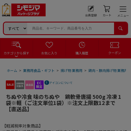
会員登録
カート
メニュー
クーポン
カテゴリから探す
お気に入り
購入履歴
ホーム
>
業務用食品・ギフト
>
揚げ物 業務用
>
鶏肉・豚肉揚げ物 業務用
アイコンについて
ちぬや冷食 味のちぬや 鶏軟骨唐揚 500g 冷凍 1
袋※軽（ご注文単位1袋）※注文上限数12まで
【直送品】
【軽減税率対象商品】