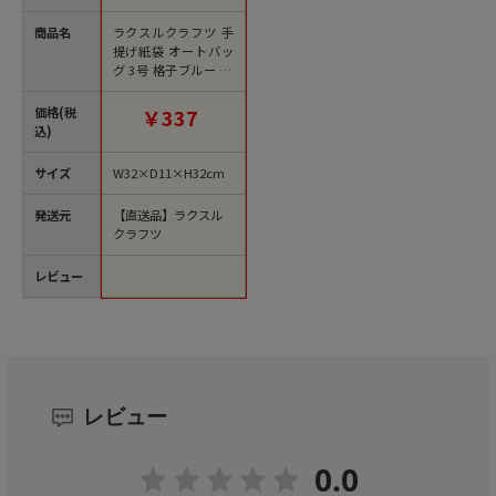
商品名
ラクスルクラフツ 手
提げ紙袋 オートバッ
グ 3号 格子ブルー 90
005201 10枚/袋（ご
注文単位20袋）【直
価格(税
￥337
送品】
込)
サイズ
W32×D11×H32cm
発送元
【直送品】ラクスル
クラフツ
レビュー
レビュー
0.0