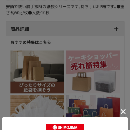
安価で使い勝手抜群の紙袋シリーズです｡持ち手はPP紐です｡●重
さ:約50g/枚●入数:10枚
商品詳細
おすすめ特集はこちら