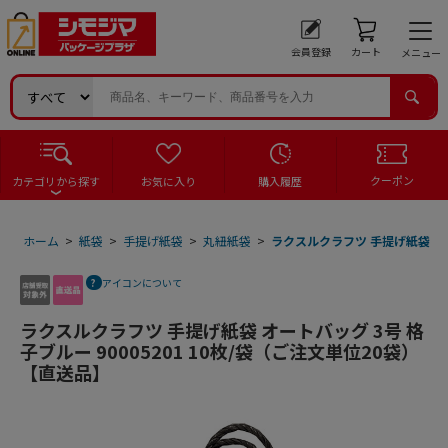
会員登録
カート
メニュー
クーポン
カテゴリから探す
お気に入り
購入履歴
ホーム
>
紙袋
>
手提げ紙袋
>
丸紐紙袋
>
ラクスルクラフツ 手提げ紙袋 オー
アイコンについて
ラクスルクラフツ 手提げ紙袋 オートバッグ 3号 格
子ブルー 90005201 10枚/袋（ご注文単位20袋）
【直送品】