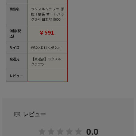
商品名
ラクスルクラフツ 手
提げ紙袋 オートバッ
グ 3号 白無地 900052
00 10枚/袋（ご注文単
位20袋）【直送品】
価格(税
￥591
込)
サイズ
W32×D11×H32cm
発送元
【直送品】ラクスル
クラフツ
レビュー
レビュー
0.0