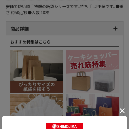
安価で使い勝手抜群の紙袋シリーズです｡持ち手はPP紐です｡●重
さ:約50g/枚●入数:10枚
商品詳細
おすすめ特集はこちら