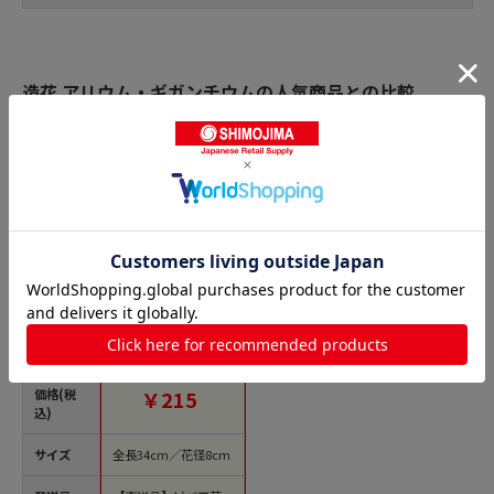
造花 アリウム・ギガンチウムの人気商品との比較
商品名
ビバ工芸 造花 ギガ
ンジウム ベージュ VT
2100 1本（ご注文単
位1本）【直送品】
価格(税
￥215
込)
サイズ
全長34cm／花径8cm