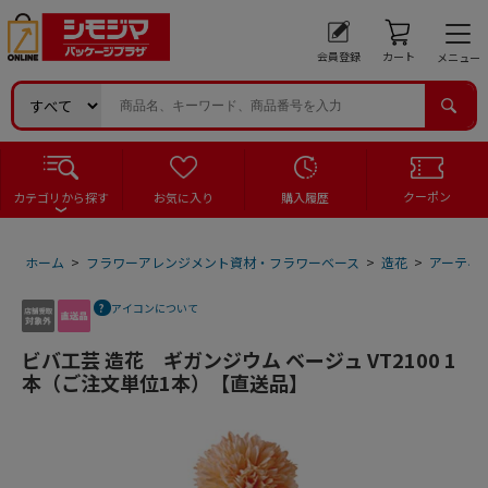
会員登録
カート
メニュー
クーポン
カテゴリから探す
お気に入り
購入履歴
ホーム
>
フラワーアレンジメント資材・フラワーベース
>
造花
>
アーティ
アイコンについて
ビバ工芸 造花 ギガンジウム ベージュ VT2100 1
本（ご注文単位1本）【直送品】