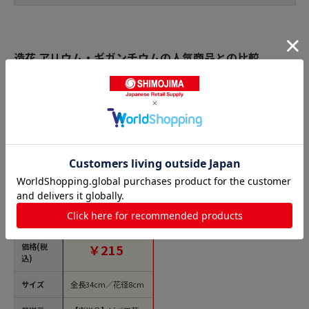
造花 アリウム・ギガンチウムの人気商品との比較
商品名
ビバ工芸 造花 ギガ
ンジウム グレー VT21
00 1本（ご注文単位1
本）【直送品】
価格(税
￥215
込)
サイズ
全長34cm／花径8cm