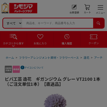
会員登録
カート
メニュー
クーポン
カテゴリから探す
お気に入り
購入履歴
ホーム
>
フラワーアレンジメント資材・フラワーベース
>
造花
>
アーティ
アイコンについて
ビバ工芸 造花 ギガンジウム グレー VT2100 1本
（ご注文単位1本）【直送品】