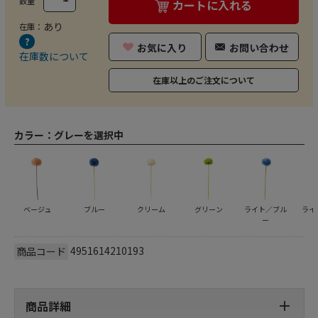
数量
カートに入れる
あり
在庫：
お気に入り
お問い合わせ
在庫数について
在庫以上のご注文について
カラー：
グレーを選択中
ベージュ
ブルー
クリーム
グリーン
ライト／ブル
ライ
ー
4951614210193
商品コード
商品詳細