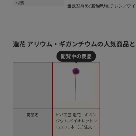
サイズ
材質
全長34cm／花径8cm
ポリエステル／ポリエチレン／ワイ
造花 アリウム・ギガンチウムの人気商品
商品名
ビバ工芸 造花 ギガン
ジウム バイオレット V
T2100 1本（ご注文単
位1個）【直送品】