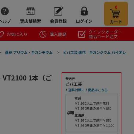
0
ヘルプ
実店舗検索
会員登録
ログイン
カート
クイックオーダー
お気に入り
購入履歴
商品コード注文
>
造花 アリウム・ギガンチウム
>
ビバ工芸 造花 ギガンジウム バイオレ
T2100 1本（ご
発送元
ビバ工芸
送料対策に！商品はこちら
本州
￥3,980以上で送料無料
￥3,980未満の場合￥880
北海道
￥3,980以上で送料￥550
￥3,980未満の場合￥1,100