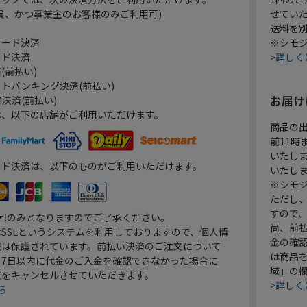
員、かつ事業主のお客様のみご利用可)
せてい
送料を
カード決済
※シモジ
ード決済
>詳しく
(前払い)
トバンキング決済(前払い)
お届け
決済(前払い)
は、以下の店舗がご利用いただけます。
商品の
前11
いたし
ード決済は、以下のものがご利用いただけます。
いたし
※シモジ
ただし
すので
1回のみとなりますのでご了承ください。
尚、前
SSLというシステムを利用しておりますので、個人情
金の確
報は保護されています。前払い決済のご注文について
は商品
り7日以内に代金のご入金を確認できなかった場合に
域」の
文をキャンセルさせていただきます。
>詳しく
ら