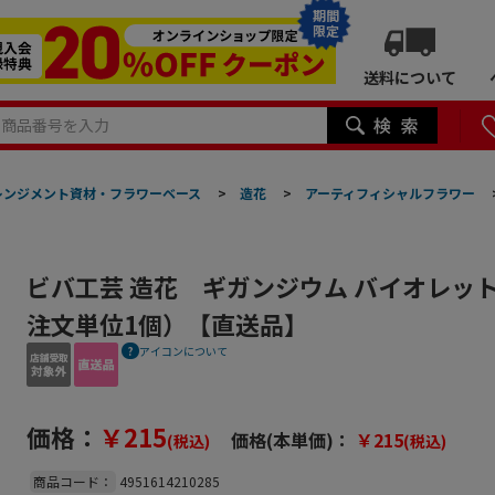
期間
限定
送料について
レンジメント資材・フラワーベース
>
造花
>
アーティフィシャルフラワー
ビバ工芸 造花 ギガンジウム バイオレット V
注文単位1個）【直送品】
アイコンについて
価格：
￥215
価格(本単価)：
￥215
(税込)
(税込)
商品コード：
4951614210285