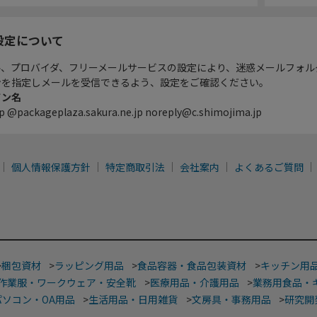
設定について
ル、プロバイダ、フリーメールサービスの設定により、迷惑メールフォル
ンを指定しメールを受信できるよう、設定をご確認ください。
イン名
p @packageplaza.sakura.ne.jp noreply@c.shimojima.jp
個人情報保護方針
特定商取引法
会社案内
よくあるご質問
>
梱包資材
>
ラッピング用品
>
食品容器・食品包装資材
>
キッチン用
作業服・ワークウェア・安全靴
>
医療用品・介護用品
>
業務用食品・
パソコン・OA用品
>
生活用品・日用雑貨
>
文房具・事務用品
>
研究開