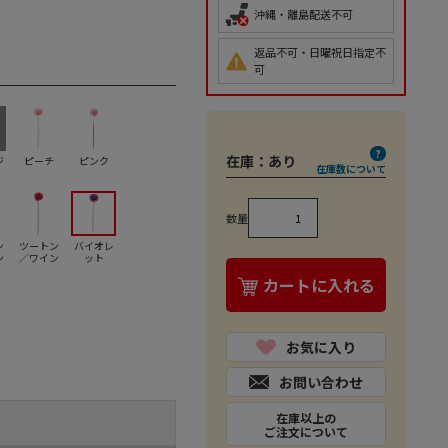
沖縄・離島配送不可
返品不可・日曜祝日指定不
可
在庫：
あり
ジ
ピーチ
ピンク
在庫数について
数量
ン
ツートン
バイオレ
ン
／ワイン
ット
カートに入れる
お気に入り
お問い合わせ
在庫以上の
ご注文について