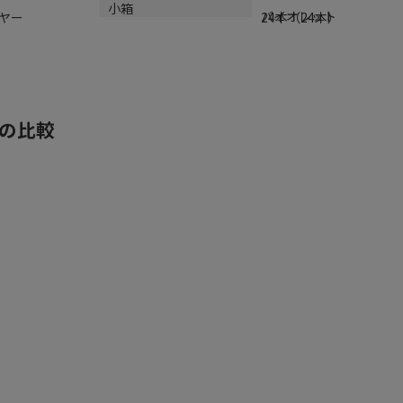
カラー
小箱
バイオレット
ヤー
24本（24本）
との比較