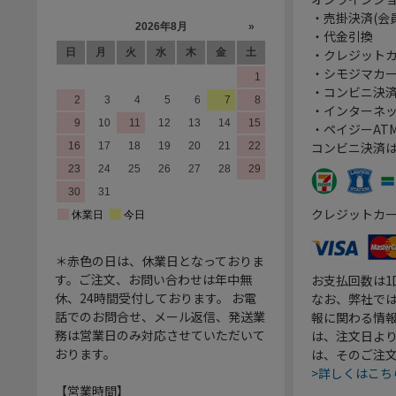
・売掛決済(会
・代金引換
・クレジット
・シモジマカ
・コンビニ決済
・インターネッ
・ペイジーATM
コンビニ決済
クレジットカ
＊赤色の日は、休業日となっておりま
す。ご注文、お問い合わせは年中無
お支払回数は
休、24時間受付しております。 お電
なお、弊社では
話でのお問合せ、メール返信、発送業
報に関わる情
務は営業日のみ対応させていただいて
は、注文日よ
おります。
は、そのご注
>詳しくはこち
【営業時間】