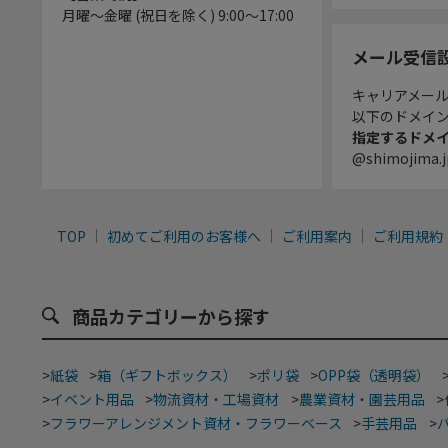
月曜～金曜 (祝日を除く) 9:00～17:00
メール受信
キャリアメー
以下のドメイ
指定するドメ
@shimojima.j
TOP
初めてご利用のお客様へ
ご利用案内
ご利用規約
商品カテゴリーから探す
>
紙袋
>
箱（ギフトボックス）
>
ポリ袋
>
OPP袋（透明袋）
>
イベント用品
>
物流資材・工場資材
>
農業資材・園芸用品
>
>
フラワーアレンジメント資材・フラワーベース
>
手芸用品
>