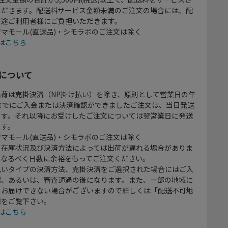
ただきます。配送料サービス金額未満のご注文の場合には、配
別途ご利用者様にご負担いただきます。
マモール(直送品)・シモラボのご注文は除く
はこちら
について
出荷は売掛決済（NP掛け払い）を除き、原則として営業日の午
時までにご入金または決済確認ができましたご注文は、当日発送
ます。それ以降にお受けしたご注文については翌営業日に発送
ます。
マモール(直送品)・シモラボのご注文は除く
、在庫状況及び決済方法によっては出荷が遅れる場合がありま
、なるべく日数に余裕をもってご注文ください。
払いタイプの決済方法、売掛決済をご選択された場合にはご入
認、あるいは、審査通過の後になります。また、一部の地域に
をお届けできない場合がございますので詳しくは「配送不可地
欄をご覧下さい。
はこちら