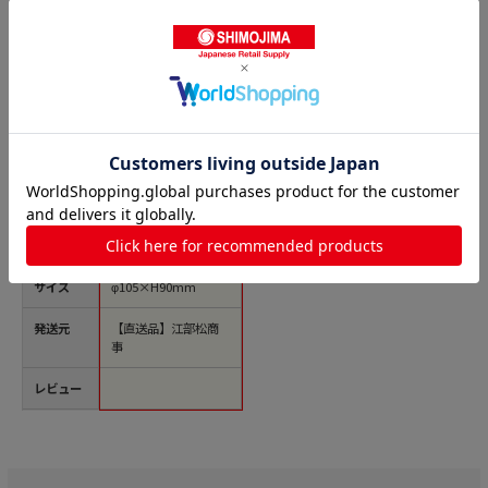
商品名
スリーバード 18-8
レモン絞り ペア
レモン 1個（ご注文単
位1個）【直送品】
価格(税
￥1,980
込)
サイズ
φ105×H90mm
発送元
【直送品】江部松商
事
レビュー