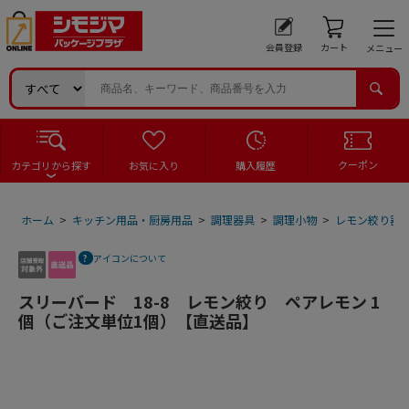
会員登録
カート
メニュー
クーポン
カテゴリから探す
お気に入り
購入履歴
ホーム
>
キッチン用品・厨房用品
>
調理器具
>
調理小物
>
レモン絞り器
アイコンについて
スリーバード 18-8 レモン絞り ペアレモン 1
個（ご注文単位1個）【直送品】