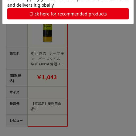
商品名
中村商店 キャプテ
ン バースタイル
ゆず 600ml 常温 1本
※軽（ご注文単位1
本）※注文上限数12
価格(税
￥1,043
まで【直送品】
込)
サイズ
発送元
【直送品】業務用食
品01
レビュー