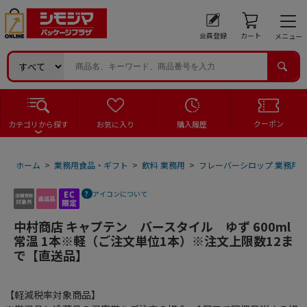
会員登録
カート
メニュー
クーポン
カテゴリから探す
お気に入り
購入履歴
ホーム
>
業務用食品・ギフト
>
飲料 業務用
>
フレーバーシロップ 業務用
アイコンについて
中村商店 キャプテン バースタイル ゆず 600ml
常温 1本※軽（ご注文単位1本）※注文上限数12ま
で【直送品】
【軽減税率対象商品】