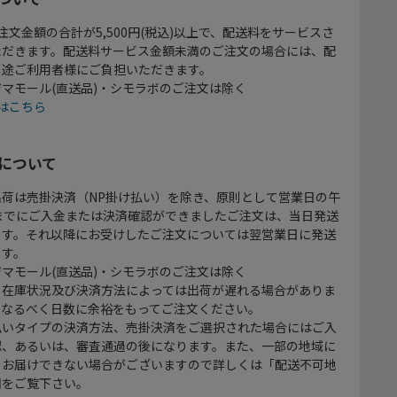
注文金額の合計が5,500円(税込)以上で、配送料をサービスさ
ただきます。配送料サービス金額未満のご注文の場合には、配
別途ご利用者様にご負担いただきます。
マモール(直送品)・シモラボのご注文は除く
はこちら
について
出荷は売掛決済（NP掛け払い）を除き、原則として営業日の午
時までにご入金または決済確認ができましたご注文は、当日発送
ます。それ以降にお受けしたご注文については翌営業日に発送
ます。
マモール(直送品)・シモラボのご注文は除く
、在庫状況及び決済方法によっては出荷が遅れる場合がありま
、なるべく日数に余裕をもってご注文ください。
払いタイプの決済方法、売掛決済をご選択された場合にはご入
認、あるいは、審査通過の後になります。また、一部の地域に
をお届けできない場合がございますので詳しくは「配送不可地
欄をご覧下さい。