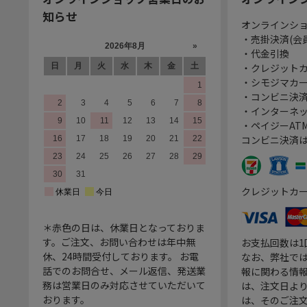
知らせ
オンラインシ
・売掛決済(会
・代金引換
・クレジット
・シモジマカ
・コンビニ決済
・インターネッ
・ペイジーATM
コンビニ決済
クレジットカ
＊赤色の日は、休業日となっておりま
す。ご注文、お問い合わせは年中無
お支払回数は
休、24時間受付しております。 お電
なお、弊社では
話でのお問合せ、メール返信、発送業
報に関わる情
務は営業日のみ対応させていただいて
は、注文日よ
おります。
は、そのご注