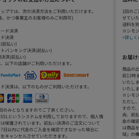
ョップでは、次の決済方法をご利用いただけます。
1回のご
員、かつ事業主のお客様のみご利用可)
せてい
送料を
カード決済
※シモジ
ード決済
>詳しく
(前払い)
トバンキング決済(前払い)
お届け
決済(前払い)
は、以下の店舗がご利用いただけます。
商品の
前11
いたし
ード決済は、以下のものがご利用いただけます。
いたし
※シモジ
ただし
すので
1回のみとなりますのでご了承ください。
尚、前
SSLというシステムを利用しておりますので、個人情
金の確
報は保護されています。前払い決済のご注文について
は商品
り7日以内に代金のご入金を確認できなかった場合に
域」の
文をキャンセルさせていただきます。