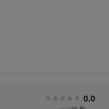
0.0
0
レビュー件数：
件