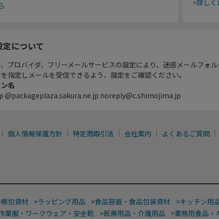
>詳しく
ら
設定について
ル、プロバイダ、フリーメールサービスの設定により、迷惑メールフォル
ンを指定しメールを受信できるよう、設定をご確認ください。
イン名
p @packageplaza.sakura.ne.jp noreply@c.shimojima.jp
個人情報保護方針
特定商取引法
会社案内
よくあるご質問
>
梱包資材
>
ラッピング用品
>
食品容器・食品包装資材
>
キッチン用
作業服・ワークウェア・安全靴
>
医療用品・介護用品
>
業務用食品・