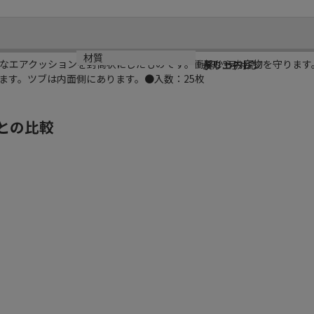
規格
材質
なエアクッションを封筒状にしたものです。衝撃から内容物を守ります
長形3号対応
ポリエチレン
ます。ツブは内面側にあります。●入数：25枚
との比較