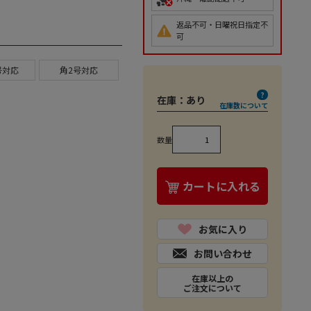
返品不可・日曜祝日指定不
可
号対応
角2号対応
在庫：
あり
在庫数について
数量
カートに入れる
お気に入り
お問い合わせ
在庫以上の
ご注文について