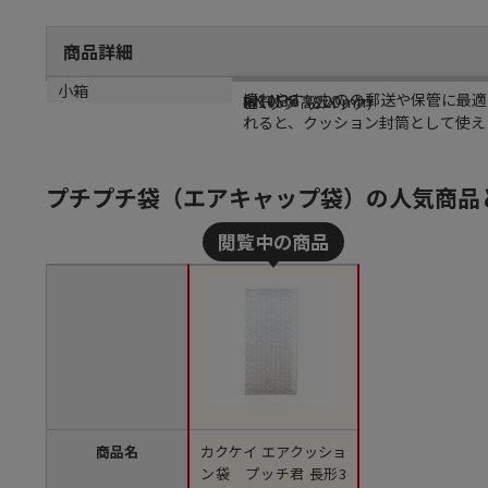
商品詳細
商品説明
メーカー品番
サイズ
小箱
壊れやすいものの郵送や保管に最適
PK-N3G
幅105×高220mm
8パック（8パック）
れると、クッション封筒として使え
プチプチ袋（エアキャップ袋）の人気商品
商品名
カクケイ エアクッショ
ン袋 プッチ君 長形3