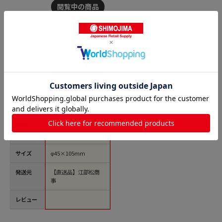
商品名
スライド 油引 大
（φ45×105） 1個
（ご注文単位1個）
【直送品】
価格(税
￥805
込)
サイズ
φ45×105mm
発送元
【直送品】江部松商
事
レビュー