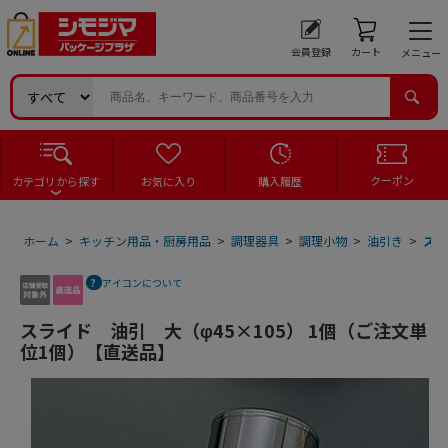
会員登録
カート
メニュー
クーポン
カテゴリから探す
お気に入り
購入履歴
ホーム
>
キッチン用品・厨房用品
>
調理器具
>
調理小物
>
油引き
>
スラ
アイコンについて
スライド 油引 大（φ45×105） 1個（ご注文単
位1個）【直送品】