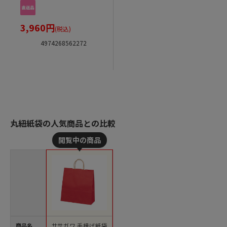
3,960
円
(税込)
4974268562272
丸紐紙袋の人気商品との比較
商品名
ササガワ 手提げ紙袋