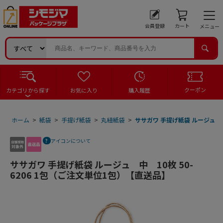
会員登録
カート
メニュー
クーポン
カテゴリから探す
お気に入り
購入履歴
ホーム
>
紙袋
>
手提げ紙袋
>
丸紐紙袋
>
ササガワ 手提げ紙袋 ルージュ 中
アイコンについて
ササガワ 手提げ紙袋 ルージュ 中 10枚 50-
6206 1包（ご注文単位1包）【直送品】