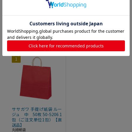
入数違い商品
1
ササガワ 手提げ紙袋 ルー
ジュ 中 50枚 50-5206 1
包（ご注文単位1包）【直
送品】
丸紐紙袋