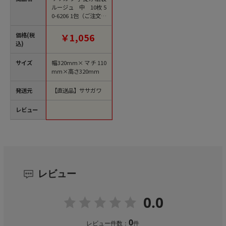
ルージュ 中 10枚 5
0-6206 1包（ご注文単
位1包）【直送品】
価格(税
￥1,056
込)
サイズ
幅320mm×マチ110
mm×高さ320mm
発送元
【直送品】ササガワ
レビュー
レビュー
0.0
0
レビュー件数：
件