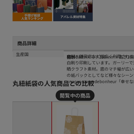
商品詳細
商品説明
メーカー品番
サイズ
生産国
衣料・雑貨店など幅広く利用される
50-6612
幅260mm×マチ150mm×高さ28
日本
白刷り印刷しています。ガーリーで
晒クラフト素材。底のマチ幅が広い
の紙バックとしてなど様々なシーン
unepromessedebonheur「幸
丸紐紙袋の人気商品との比較