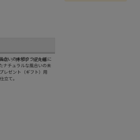
風合いの未晒クラフト紙に
／m2）／持ち手：紙丸紐
たナチュラルな風合いの未
プレゼント（ギフト）用
ク仕立て。