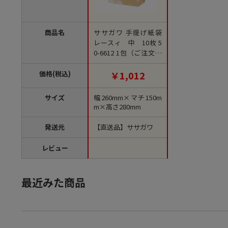
商品名
ササガワ 手提げ紙袋
レースィ 中 10枚 5
0-6612 1包（ご注文単
位1包）【直送品】
価格(税込)
￥1,012
サイズ
幅260mm×マチ150m
m×高さ280mm
発送元
【直送品】ササガワ
レビュー
最近みた商品