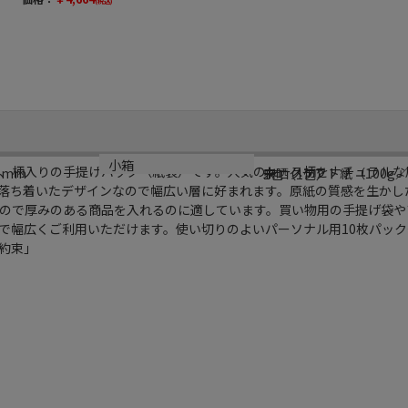
(税込)
（ご注文単位1
包）【直送品】
規格
材質
小箱
、柄入りの手提げバッグ（紙袋）です。人気のレース柄をナチュラルな
中
0mm
未晒クラフト紙（100g
1包（1包）
落ち着いたデザインなので幅広い層に好まれます。原紙の質感を生かし
ので厚みのある商品を入れるのに適しています。買い物用の手提げ袋や
で幅広くご利用いただけます。使い切りのよいパーソナル用10枚パッ
せな約束」