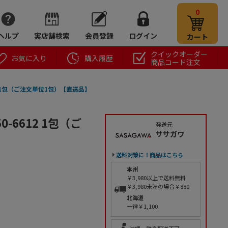
0
ヘルプ
実店舗検索
会員登録
ログイン
カート
クイックオーダー
お気に入り
購入履歴
商品コード注文
2 1包（ご注文単位1包）【直送品】
-6612 1包（ご
発送元
ササガワ
送料対策に！商品はこちら
本州
￥3,980以上で送料無料
￥3,980未満の場合￥880
北海道
一律￥1,100