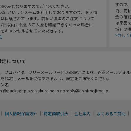
すので
1回のみとなりますのでご了承ください。
尚、前
SSLというシステムを利用しておりますので、個人情
金の確
報は保護されています。前払い決済のご注文について
は商品
り7日以内に代金のご入金を確認できなかった場合に
域」の
文をキャンセルさせていただきます。
>詳しく
ら
設定について
ル、プロバイダ、フリーメールサービスの設定により、迷惑メールフォル
ンを指定しメールを受信できるよう、設定をご確認ください。
イン名
p @packageplaza.sakura.ne.jp noreply@c.shimojima.jp
個人情報保護方針
特定商取引法
会社案内
よくあるご質問