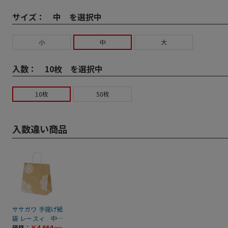
サイズ：
中 を選択中
小
中
大
入数：
10枚 を選択中
10枚
50枚
入数違い商品
ササガワ 手提げ紙
袋 レースィ 中
50枚 50-5612 1包
価格：
￥4,664