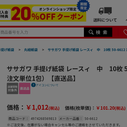
期間
限定
送料について
手提げ紙袋
>
丸紐紙袋
>
ササガワ 手提げ紙袋 レースィ 中 10枚 50-661
ササガワ 手提げ紙袋 レースィ 中 10枚 50
注文単位1包）【直送品】
アイコンについて
価格：
￥1,012
価格(枚単価)：
￥101.20
(税込)
(税込)
商品コード：
4974268569813
メーカー品番：
50-6612
※ご注文後、在庫がない場合キャンセル等のご連絡をさせていただきます。